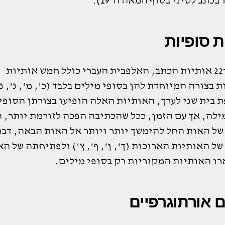
בכתב לטיני בסוף המאה ה־19).
ת סופיות
בנוסף ל־22 אותיות הכתב, האלפבית העברי כולל חמש אותיות
 בצורה המיוחדת להן בסופי מילים בלבד (כ', מ', נ', פ'
 בית שני לערך, האותיות האלה הופיעו בצורתן הסופי
ילה, אך עם הזמן, ככל שהכתיבה הפכה לזורמת יותר, 
של האות החל להימשך יותר ויותר אל האות הבאה, דבר
של האותיות הארוכות (ך', ן', ף', ץ') ולפתיחתה של הא
רו האותיות המקוריות רק בסופי מילים.
ים אורתוגרפיים