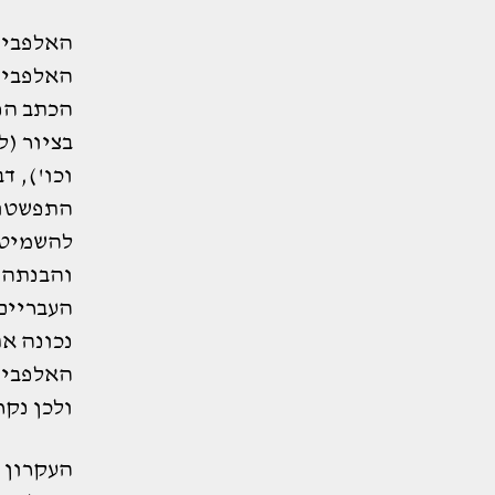
האלפבית
האלפבית
הכתב הפר
בציור (ל
וכו'), ד
התפשטות
להשמיט 
והבנתה (
העבריים
נכונה את
האלפבית
ולכן נקר
העקרון ה