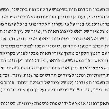
 העברי הקדום היה בשימוש עד לתקופת בית שני, ונשען
 הפיניקי, ועוד קודם לכן התפתח מהאלפבית הפרוטו־כ
וטו־כנעני בנוי על פי עקרון האקרופוני בו כל עיצור מ
משל ציור של ראש לייצוג האות ר', ציור של עין לייצוג ה
בר שביטל את הצורך בסימנים דיאקריטיים (ניקוד). עם
 הכתב הכנעני הקדום, סימניו הפכו למוכרים מספיק כ
עם הזמן חלקים מתוך ציורי האות מבלי לפגוע בקריאת
הראש הפך למשולש עם צוואר, מהדג נותר רק הזנב וכדו
 שאימצו לאחר מכן את הכתב הכנעני התקשו לזהות בצו
 האותיות ונתנו לציורים החדשים פרשנות שונה, וכך נ
 העברי המודרני (למשל ציור של המילה "זהה" פורש ככ
א 'זי"ן', זנב ה"דג" פורש כדלת ועל כן נקרא דל"ת וכו').
אקרופוני אומץ על ידי שפות נוספות (יוונית, לטינית ו