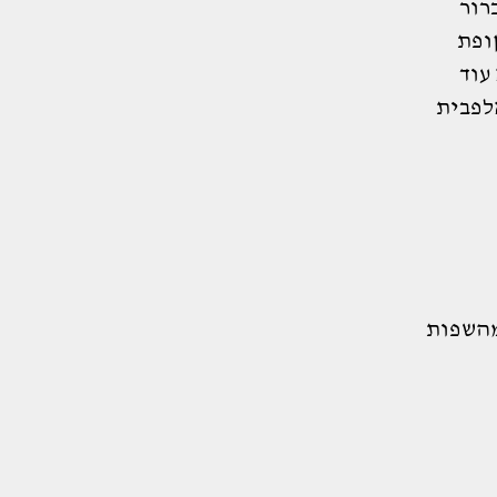
רור
ופת
עוד
לפבית
מהשפות