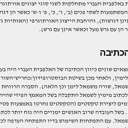
 באלפבית העברי מתחלקות לשני סוגי יצוגים אורתוגר
משתמעות לשתי פנים (ב', ו', כ', פ' ו-ש' כאשר הן דגו
נן דגושות), והרחבת הייצוג האורתוגרפי (האותיות ג', 
 הן עם גרש מעל וכאשר אינן עם גרש).
 הכתיבה
צאים שונים כיוון הכתיבה של האלפבית העברי היה בע
ימין, ולאחר מכן בשיטת הבוסטרופידון/כחריש־השור 
שמאל, שורה משמאל לימן וכן הלאה). הסברה הרווחת ה
לכתוב מימין לשמאל התקבלה בשל המאמץ הפיזי שהיה 
מים ליצירת טקסטים (הטקסטים נחרטו באמצעות פטי
 בשל העובדה שרוב האנשים ימניים היה נוח יותר לכתו
שמאל. עם התפתחות השימוש בדיו התפתחה העדפה לכת