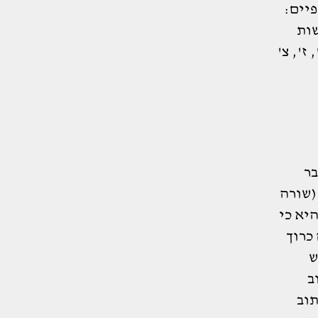
פיים:
שות
ז', צ'
בר
(שורה
יא כי
כרוך
ש
ב
וב