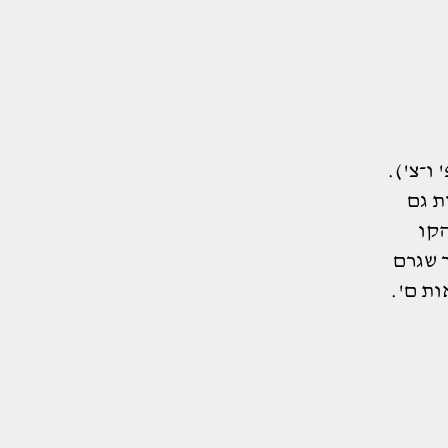
 ו־צ').
ת גם
הקו
 שגרם
ות ם'.