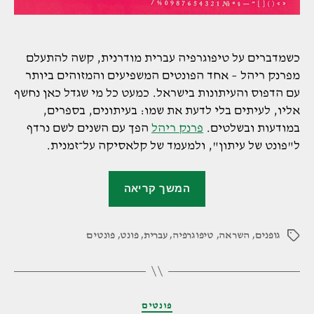
כשמדברים על טיפוגרפיה עברית מודרנית, קשה להתעלם
מפרנק ריהל – אחד הפונטים המשפיעים והמזוהים ביותר
עם הדפוס והעיתונות בישראל. כמעט כל מי שגדל כאן נחשף
אליו, לעיתים בלי לדעת את שמו: בעיתונים, בספרים,
במודעות ובשלטים.
פרנק ריהל
הפך עם השנים לשם נרדף
ל"פונט של עיתון", ולמעמד של קלאסיקה על־זמנית.
"הפונט
המשך קריאה
הקלאסי:
הסיפור
גופנים
,
השראה
,
טיפוגרפיה
,
עברית
,
פונט
,
פונטים
מאחורי
תגיות
פרנק
ריהל
והשפעתו
קטגוריות
פונטים
על