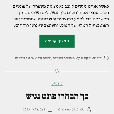
כאשר אנחנו ניגשים לעצב באמצעות משפחה של פונטים
חשוב שנבין את היחסים בין המשקלים השונים בתוך
המשפחה כדי להגיע לתוצאות עיצובתיות שממשות את
הפוטנציאל המלא של הפונט והעיצוב שאנחנו רוקחים.
"טיפים
המשך קריאה
למעצבים:
איך
טיפים
,
טקסט רץ
,
משפחת פונטים
,
עיצוב גרפי
,
לעבוד
שילוב פונטים
תגיות
עם
משפחת
פונטים"
קטגוריות
פונטים
כך תבחרו פונט נגיש
מאת
מערכת האתר
2 בפברואר 2023
המחבר
תאריך