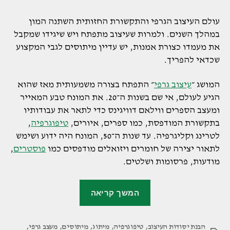
עולם העיצוב הגרפי והתקשורת החזותית השתנה המון
במהלך השנים. ולמרות שעיצוב מתפתח ויש שיגידו שמקבל
את מעמדו כצורת אמנות, יש עדיין מיתוסים לגבי המקצוע
שכדאי להפריך.
המושג ״
עיצוב גרפי
״ התפתח בצורה משמעותית מאז שהוא
הגיע לעולם, אי שם בשנות ה־20. את המונח טבע המאייר
ומעצב הספרים ווילאם דוויגינס כדי לתאר את עבודותיו
בתקשורת המודפסת, כמו ספרים, איורים,
טיפוגרפיה
,
לטרינג וקליגרפיה. עד שנות ה־50, המונח היה ידוע ושימש
לתאור יצירה של חומרים ויזואלים מודפסים כמו
פוסטרים
,
מודעות, פרסומות ושלטים.
"שישה
המשך קריאה
מיתוסים
נפוצים
הבנת יסודות העיצוב
,
טיפוגרפיה
,
מיתוג
,
על
מיתוסים
,
מעצב גרפי
,