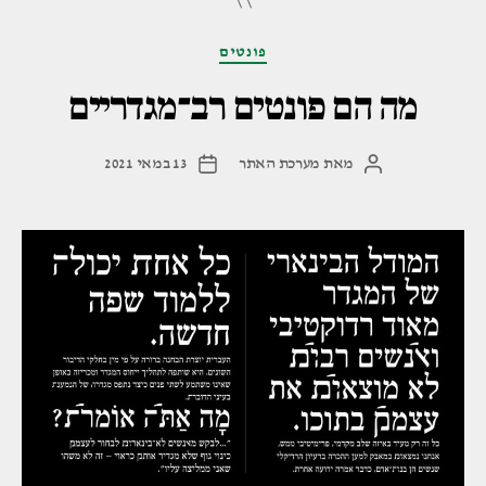
ה־20"
קטגוריות
פונטים
מה הם פונטים רב־מגדריים
מאת
מערכת האתר
13 במאי 2021
המחבר
תאריך
הפוסט
פוסט