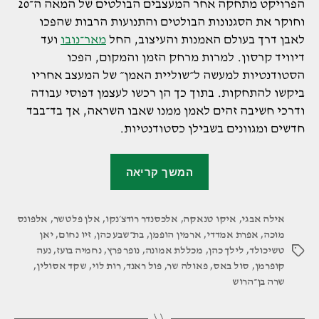
הפרויקט מתחקה אחר המעצבים הבולטים של המאה ה־20
וחוקר את הסגנונות הבולטים והתנועות הרבות שהפכו
לאבן דרך בעולם האמנות והעיצוב, החל
מאר־נובו
ועד
דיוויד קרסון. למרות מרחק הזמן והמקום, הפכו
הסטודנטיות למעשה ל״שוליית האמן״ של המעצב אחריו
ביקשו להתחקות. בתוך כך הן רכשו לעצמן דפוסי עבודה
ודרכי חשיבה זהים לאמן ממנו שאבו השראה, אך בד־בבד
חדשים ומגוונים בשבילן כסטודנטיות.
"הסטודנטיות
המשך קריאה
במכללת
אמונה
אילה אבגי
,
איקו טנאקה
,
אלכסנדר רודצ׳נקו
,
עיצבו
אלן פלטשר
,
אלפונס
מוכה
,
אפרת אמדדי
,
ארמין הופמן
,
בת־שבע כהן
,
זיו נחום
,
יאן
מחוה
טשיכולד
,
לילך כהן
,
מכללת אמונה
,
נופר פרץ
,
נחמיה בועז
,
נעה
תגיות
למעצבים
קופרמן
,
סול באס
,
פאולה שר
,
פול ראנד
,
רות לוי
,
שקד אסולין
,
הגדולים
שרה בן־הרוש
של
המאה