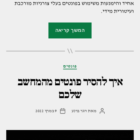
אחיד והימנעות משימוש בפונטים בעלי צורניות מורכבת
ועיטורית מידי.
"כך
המשך קריאה
תבחרו
פונט
נגיש"
קטגוריות
פונטים
איך להסיר פונטים מהמחשב
שלכם
מאת
הגר ברנע
9 במרץ 2022
המחבר
תאריך
הפוסט
פוסט