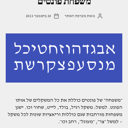
משפחת פונטים
המתאים
ביותר
עבור
מאת
מערכת האתר
20 בדצמבר 2023
המחבר
תאריך
הפוסט
פוסט
הפרויקט
שלכם"
״משפחה״ של פונטים כוללת את כל המשקלים של אותו
הפונט. למשל: משקל רגיל, בולד, לייט, שחור וכו. ישנן
משפחות מורחבות שגם כוללות וריאציות שונות לכל משקל
– למשל ״צר״, ״מעוגל״, רחב וכו׳.