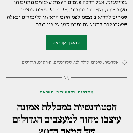
בפייסבוק, אבל הרבה פעמים העצות שאנשים נותנים הן
מעורפלות, ולא הכי ברורות. אז הנה 8 טיפים שהיינו
שמחים לקרוא בעצמנו לפני היום הראשון ללימודים וכאלה
שיעזרו לכם להגיע עם יתרון קטן על פני כולם.
"8
המשך קריאה
טיפים
לסטודנטים
אקדמיה
,
טיפים
,
לילה לבן
,
סטודנטים
,
קורסים
,
שמתחילים
תרגילים
תגיות
ללמוד
עיצוב
גרפי"
קטגוריות
אקדמיה
היסטוריה
השראה
הסטודנטיות במכללת אמונה
עיצבו מחוה למעצבים הגדולים
של המאה ה־20