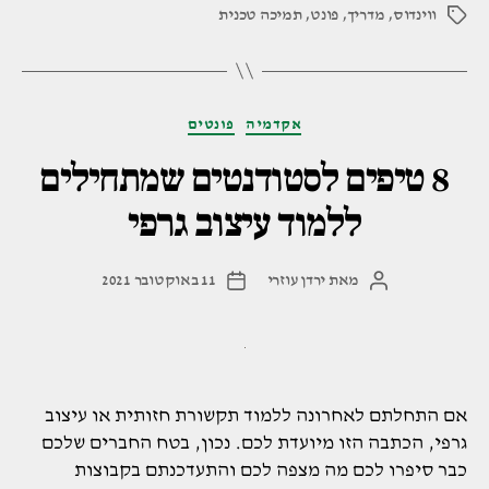
ווינדוס
,
מדריך
,
פונט
,
תמיכה טכנית
מהמחשב
תגיות
שלכם"
קטגוריות
אקדמיה
פונטים
8 טיפים לסטודנטים שמתחילים
ללמוד עיצוב גרפי
מאת
ירדן עוזרי
11 באוקטובר 2021
המחבר
תאריך
הפוסט
פוסט
אם התחלתם לאחרונה ללמוד תקשורת חזותית או עיצוב
גרפי, הכתבה הזו מיועדת לכם. נכון, בטח החברים שלכם
כבר סיפרו לכם מה מצפה לכם והתעדכנתם בקבוצות