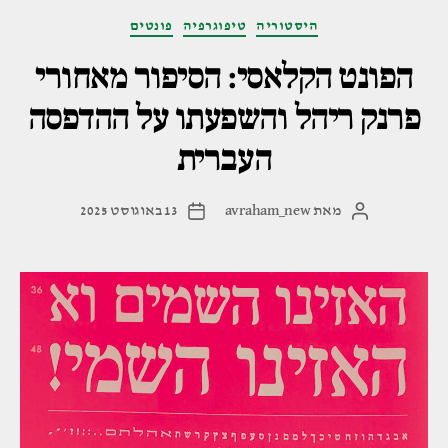
ברור
קטגוריות
היסטוריה
טיפוגרפיה
פונטים
לאן
הפונט הקלאסי: הסיפור מאחורי
הוא
הולך"
פרנק ריהל והשפעתו על ההדפסה
העברית
מאת
avraham_new
13 באוגוסט 2025
המחבר
תאריך
הפוסט
פוסט