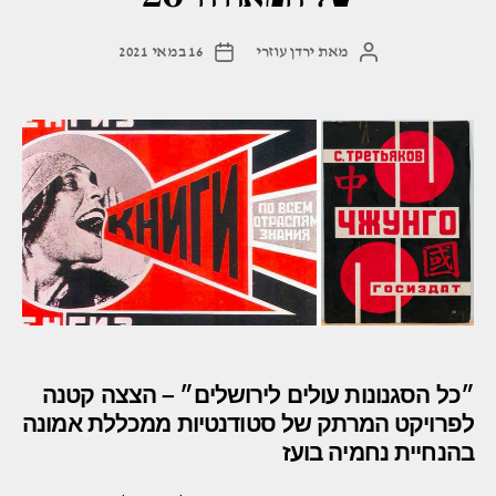
מאת
ירדן עוזרי
16 במאי 2021
המחבר
תאריך
הפוסט
פוסט
״כל הסגנונות עולים לירושלים״ – הצצה קטנה
לפרויקט המרתק של סטודנטיות ממכללת אמונה
בהנחיית נחמיה בועז