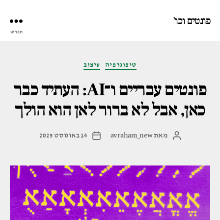
פונטים וכו'
תפריט
קטגוריות
טיפוגרפיה
עיצוב
פונטים עבריים ו־AI: העתיד כבר
כאן, אבל לא ברור לאן הוא הולך
מאת
avraham_new
14 באוגוסט 2025
המחבר
תאריך
הפוסט
פוסט