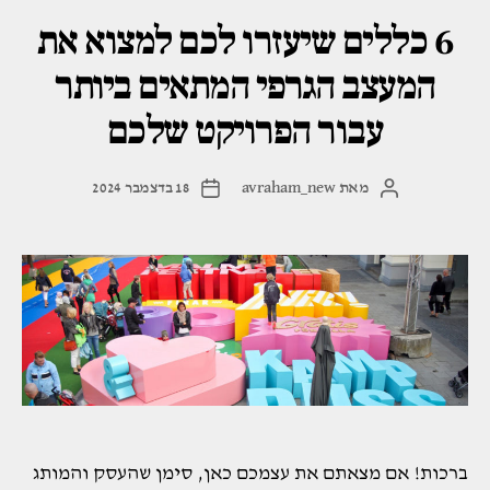
ההדפסה
6 כללים שיעזרו לכם למצוא את
העברית"
המעצב הגרפי המתאים ביותר
עבור הפרויקט שלכם
מאת
avraham_new
18 בדצמבר 2024
המחבר
תאריך
הפוסט
פוסט
ברכות! אם מצאתם את עצמכם כאן, סימן שהעסק והמותג