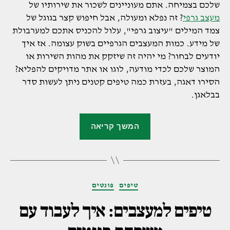
שלכם בצמיחה. אתם מעוניינים לשכור את שירותיו של
מעצב גרפי
? זה נפלא ומעולה, אבל חיפוש קצר בגוגל של
צמד המילים "עיצוב גרפי", עלול להכניס אתכם למערבולת
של מידע. כמות המעצבים הגרפיים בשוק עצומה. אז איך
יודעים לבחור? מי יהיה זה שיזקק את מהות השירות או
המוצר שלכם לכדי מודעה, לוגו או אתר מדויקים להפליא?
הסירו דאגה, בעזרת כמה טיפים קטנים ניתן לעשות סדר
בבלאגן.
"6
המשך קריאה
כללים
שיעזרו
לכם
למצוא
קטגוריות
טיפים
פונטים
את
המעצב
טיפים למעצבים: איך לעבוד עם
הגרפי