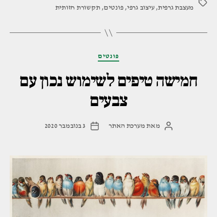
תגיות
מעצבת גרפית
,
עיצוב גרפי
,
פונטים
,
תקשורת חזותית
עיצוב
גרפי"
קטגוריות
פונטים
חמישה טיפים לשימוש נכון עם
צבעים
מאת
מערכת האתר
3 בנובמבר 2020
המחבר
תאריך
הפוסט
פוסט