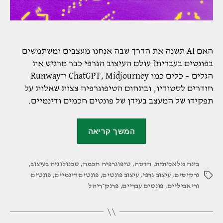
האם AI תשנה את הדרך שבה אנחנו מעצבים ומשתמשים
בפונטים בעברית? עולם העיצוב הגרפי כבר מרגיש את
הגלים – כלים כמו ChatGPT, Midjourney ו־Runway
חודרים לסטודיו, ובתחום הטיפוגרפיה צצות שאלות על
תפקידו של המעצב בעידן של פונטים חכמים ודינמיים.
"פונטים
המשך קריאה
עבריים
ו־AI:
בינה מלאכותית
,
הדסה
,
טיפוגרפיה חכמה
,
העתיד
טכנולוגיה בעיצוב
,
נרקיסים
,
עיצוב גרפי
,
עיצוב פונטים
,
פונטים דינמיים
,
פונטים
תגיות
כבר
וריאביליים
,
פונטים עבריים
,
פרנק־ריהל
כאן,
אבל
לא