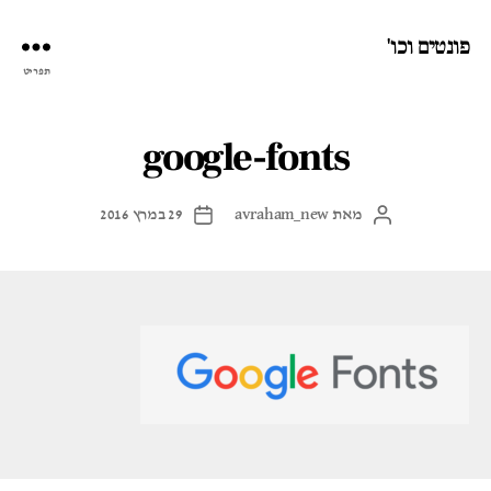
פונטים וכו'
תפריט
google-fonts
מאת
avraham_new
29 במרץ 2016
המחבר
תאריך
הפוסט
פוסט