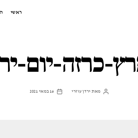
ראשי
ה
רץ-כרזה-יום-יר
מאת
ירדן עוזרי
16 במאי 2021
המחבר
תאריך
הפוסט
פוסט