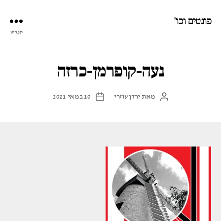
פונטים וכו'
תפריט
נעה-קופרמן-כרזה
מאת
ירדן עוזרי
10 במאי 2021
המחבר
תאריך
הפוסט
פוסט