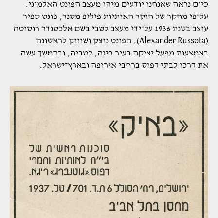
כיום נראה שאנחנו יודעים מיהו מעצב הפונט האלמוני.
על־פי מחקר של חוקר האותיות פיליפ מסנר, פונט ספיר
עוצב בשנת 1936 על־ידי מעצב לטבי בשם אלכסנדר רוסוטה
(Alexander Russota). הפונט נוצק ושוווק לראשונה
באמצעות מפעל יציקה בעיר ריגה, לטביה, ובהמשך עשה
את דרכו לבתי דפוס ברחבי אירופה ובארץ־ישראל.