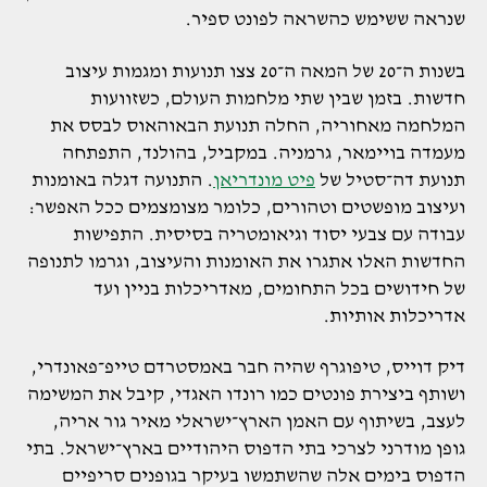
שנראה ששימש כהשראה לפונט ספיר.
בשנות ה־20 של המאה ה־20 צצו תנועות ומגמות עיצוב
חדשות. בזמן שבין שתי מלחמות העולם, כשזוועות
המלחמה מאחוריה, החלה תנועת הבאוהאוס לבסס את
מעמדה בויימאר, גרמניה. במקביל, בהולנד, התפתחה
תנועת דה־סטיל של
פיט מונדריאן
. התנועה דגלה באומנות
ועיצוב מופשטים וטהורים, כלומר מצומצמים ככל האפשר:
עבודה עם צבעי יסוד וגיאומטריה בסיסית. התפישות
החדשות האלו אתגרו את האומנות והעיצוב, וגרמו לתנופה
של חידושים בכל התחומים, מאדריכלות בניין ועד
אדריכלות אותיות.
דיק דוייס, טיפוגרף שהיה חבר באמסטרדם טייפ־פאונדרי,
ושותף ביצירת פונטים כמו רונדו האגדי, קיבל את המשימה
לעצב, בשיתוף עם האמן הארץ־ישראלי מאיר גור אריה,
גופן מודרני לצרכי בתי הדפוס היהודיים בארץ־ישראל. בתי
הדפוס בימים אלה שהשתמשו בעיקר בגופנים סריפיים