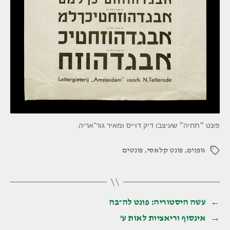
פונט ״תחיה״ שעיצבו דיק דוייס ומאיר גור־אריה.
גופנים
,
פונט קלאסי
,
פונטים
תגיות
←
עשה היסטוריה: פונט לה־בה
→
אינסוף וריאציות לאות ע'