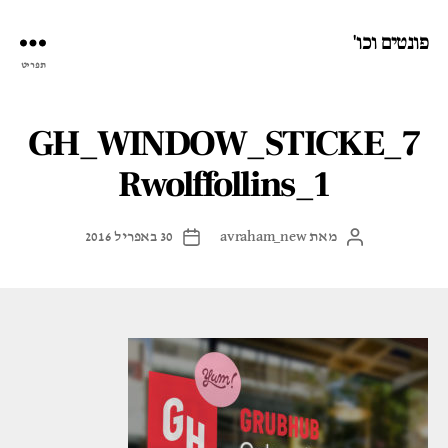
פונטים וכו'
תפריט
7_GH_WINDOW_STICKE
Rwolffollins_1
מאת
avraham_new
30 באפריל 2016
המחבר
תאריך
הפוסט
פוסט