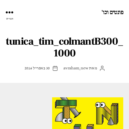
פונטים וכו'
תפריט
tunica_tim_colmantB300_
1000
מאת
avraham_new
30 באפריל 2016
המחבר
תאריך
הפוסט
פוסט