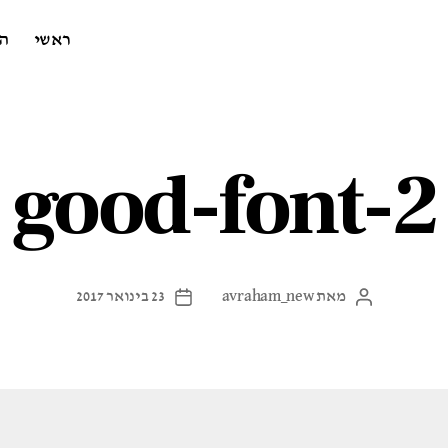
ראשי
ה
good-font-2
מאת
avraham_new
23 בינואר 2017
המחבר
תאריך
הפוסט
פוסט