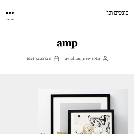
פונטים וכו'
תפריט
amp
מאת
avraham_new
8 בדצמבר 2016
המחבר
תאריך
הפוסט
פוסט