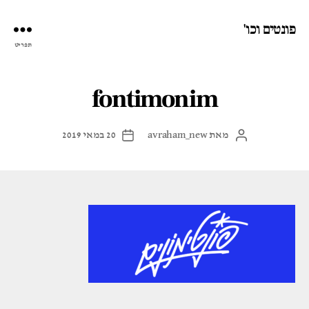
פונטים וכו'
תפריט
fontimonim
מאת
avraham_new
20 במאי 2019
המחבר
תאריך
הפוסט
פוסט