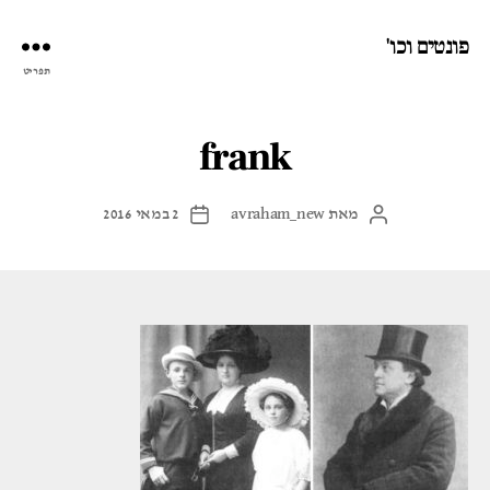
פונטים וכו'
תפריט
frank
מאת
avraham_new
2 במאי 2016
המחבר
תאריך
הפוסט
פוסט