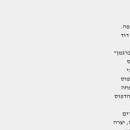
פה.
ין ד"ר דוד
ה ברגמן"
ס
ערבי
פוס
למשפחה
הדפוס
ים
 יצרה