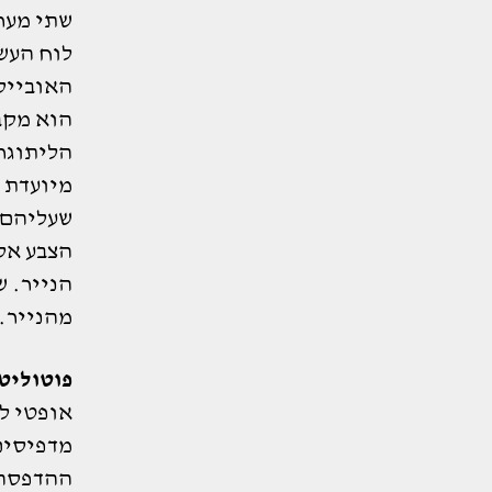
שתי מערכ
לוח העשו
האובייק
הוא מקבל
הליתוגר
מיועדת ל
שעליהם,
הצבע אל
הנייר. ש
מהנייר.
פוטוליט
אופטי ל
מדפיסים 
ההדפסה 