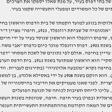
ל בתי דפוס בעיר, על מנת שאלו יספקו את הצרכים
ים של כל המשרדים ומפעלי התעשייה שקמו בעיר.
לוקות בנוגע למועד הקמתו של בית הדפוס הראשון בחי
במחקרו "אנטומיה של שביתת רוזנפלד, 1923, חיפה" מצי
 שדפוס רוזנפלד הוא הראשון שנוסד בעיר על ידי חיים
רוזנפלד בשנת 1903. דפוס רוזנפלד מוכר כיום כדפוס "אבי מש
עדיין בחיפה. אולם לפי נתונים של לשכת המסחר "דפו
סוכובולסקי" הוא הראשון שמתועד בשנת 1913. בית הדפס ה
בחיפה נקרא "מטבעה אלוטניה" (בתירגום לעברית: הד
הלאומי). הוא הוקם בשנת 1908 על ידי באסילא אלגדע, בן 
וצרית. לפני שאנו מעמיקים את הדיבור בהיסטוריה של 
 עלינו לייחס חשיבות לכוחה של תנועת הפועלים
ראלית ובפרט בעיר חיפה. חיפה, שנהנתה בשנות העשר
ם של המאה הקודמת מההתפתחות התעשייתית הענפה,