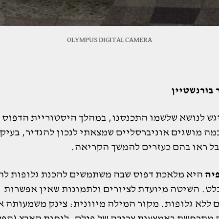
OLYMPUS DIGITAL CAMERA
 בורנשטיין
יגש לנושא שלשמו התכנסנו, במהלך היסטוריית הדפוס 
מה מושגים אוניברסליים שמצאתי לנכון להגדיר, בעיקר
בל ראו בהם כעזרים להמשך הקריאה.
פיה
היא מלאכת דפוס שבה משתמשים להכנת גלופות ל
לט. השיטה מיועדת לציורים ולתמונות שאין אפשרות
 ללא גלופות. מקור המילה מיוונית: צינק משמעותה א
 מתרחשת באמצעות צריבה של פילם. לוחות האבץ (הפל