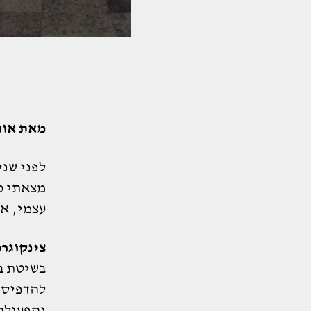
מאת אור
לפני שנ
מצאתי כ
עצמי, א
צינקוגר
בשיטת ב
להדפיסם
והפעולה