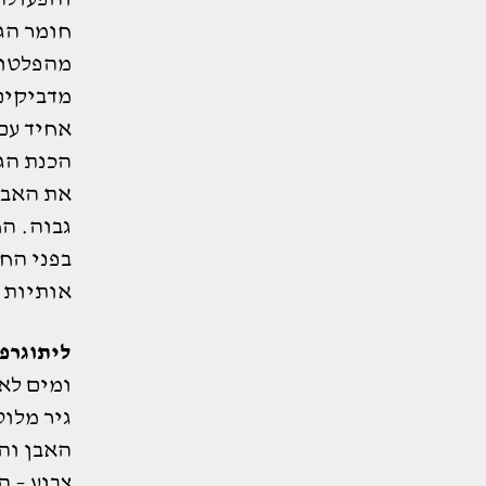
מהפלטות 
אחיד עם 
הכנת הג
את האבץ
גבוה. ה
בפני החו
אותיות 
ליתוגרפ
ומים לא 
גיר מלו
האבן והי
צבוע – ה