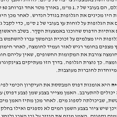
חומר הגלם, ה
היו מכינים את הגלופות בגודל הנדרש. לאחר מכן היו
מדביקים את הגלופות על לוחות עץ בעובי של 2 ס"מ, כדי
אותיות הדפוס שהוכנו באמצעות הסַדָר. בשלב הראשון
לופות היו מצלמים על זכוכית ובהמשך עברו להשתמש ב
 מצפים בחומר רגיש לאור ועמיד לחומצה, לאחר חימום
חומצה צורבת את המקומות החשופים, שאין עליהם חומ
מצה. כך נוצרת הגלופה. בדרך הזו מעתיקים בצינקוגרפ
מיוחדות לחוברות מעוצבות.
יה
היא אומנות דפוס המבססת את העיקרון הכימי לפיו
יכולים להתערבב. האמן מצייר בצבע שמן (צבע דפוס) על
טשת, שביכולתה לספוג מים. לאחר מכן מתיז האמן מים 
כן שיש ציור בצבע השמן המים לא נספגים ואילו בחלק 
מים נספגים. האמן מניח את הנייר על גבי האבן ולוחץ 