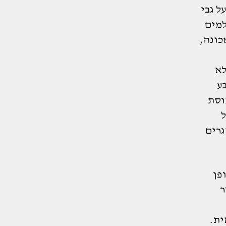
ל גבי
למים
כונה,
לא
ע
וסת
ל
גרים
פן
ר
ית.