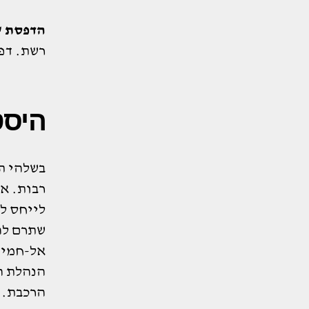
הדפסת 
רשת. דפ
היסט
בשלהי ת
רבות. א
שתרם לה
אל-חמיד
הנהלת ה
הרכבת. 