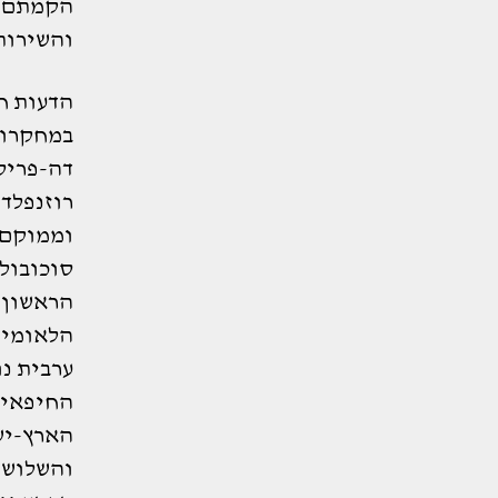
הקמתם ש
והשירות
הדעות ח
דה-פריס,
וממוקם 
הראשון 
ערבית נ
החיפאי,
הארץ-יש
והשלושי