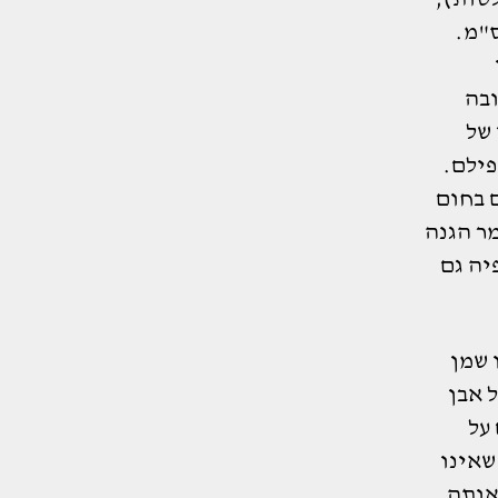
ם בעובי של 1.7 מ"מ, באורך מטר אחד וברוחב 50 ס"מ.
 לקבל גובה
 של
פילם.
 בחום
ר הגנה
יה גם
 שמן
 אבן
על
שאינו
אותה,