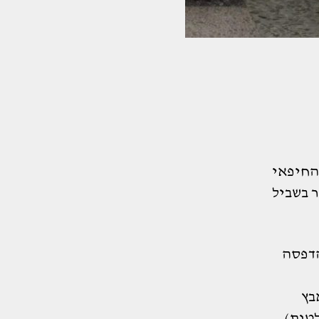
החיפאי
 בשביל
הדפסה
בץ
טות),