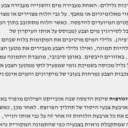
ות גלילים: האחת מעבירה מים והשנייה מעבירה צבע ע
י מאלומיניום או מאבץ. על גבי הלוח מצוירים או מצו
טים המיועדים להדפסה. כאשר הלוח מסתובב בתוך המ
 לסירוגין מים וצבע (מבוסס על אותו העיקרון של
פיה). גלילי המים מרטיבים את המקומות בלוח שבהם 
היות תמונה, ואילו גלילי הצבע מעבירים את מטען הצב
 באזורים היבשים. באופן סיבובי, מועברת התמונה עמ
 גליל מכוסה בשמיכת גומי שמפעיל לחץ ממטען הצבע א
כבות הצבע נמרחות בעובי של מיקרונים והמים אינם ני
וגורפיה
שיטת הדפסה שבה אובייקט הצילום מופרד באו
ארבעת צבעי היסוד של תהליך הפרוצס. לאחר מכן, כאש
את כל ארבעת הלוחות זה אחר זה על גבי אותו הנייר,
שמתקבלת נראית בצבעיה כפי שהתמונה המקורית נרא