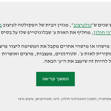
 שנים ש״
כולעיצוב
״, מגזין הבית של הפקולטה לעיצוב
ב
י חולון
, מחליף את האות ע׳ שבלוגוטייפ שלו על בסיס 
 מישהו או מישהי אחרים מקבל את המשימה ליצור פרש
ורית לאות ע׳. סטודנטים, מעצבות, מרצים ואוצרות –
 להיות זה שיעצב את ה־ע' הבאה.
"אינסוף
המשך קריאה
וריאציות
לאות
ע'"
קדמיה
,
המכון הטכנולוגי חולון
,
לוגו
,
סטודנטים
,
עיצוב גרפי