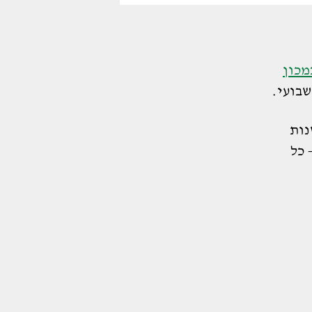
מכון
שבועי.
נות
 כל