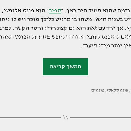
נדמה שהוא תמיד היה כאן. ״
ספיר
״ הוא פונט אלגנטי, 
והיה להיט בשנות ה־90. משהו בו מרגיש כל־כך מוּכר ויש לו נ
ץ. אך יחד עם זאת הוא גם קצת חריג וחסר הקשר. למרב
ים להיכנס לעובי הקורה ולחפש מידע על הפונט האהוב
אין יותר מידי תיעוד.
"הסיפור
המשך קריאה
של
פונט
ספיר"
,
פונט קלאסי
,
פונטים