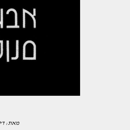
מאת: די