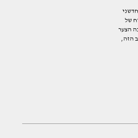
חדשני
יחוח של
ה הצער
 הזה,