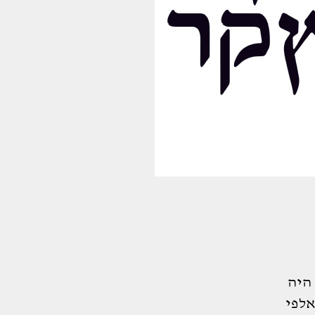
 היה
אלפי