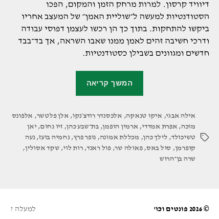
דיוויד קרסון. למרות מרחק הזמן והמקום, הפכו
הסטודנטיות למעשה ל״שוליית האמן״ של המעצב אחריו
ביקשו להתחקות. בתוך כך הן רכשו לעצמן דפוסי עבודה
ודרכי חשיבה זהים לאמן ממנו שאבו השראה, אך בד־בבד
חדשים ומגוונים בשבילן כסטודנטיות.
"הסטודנטיות
המשך קריאה
במכללת
אמונה
אילה אבגי
,
איקו טנאקה
,
אלכסנדר רודצ׳נקו
,
עיצבו
אלן פלטשר
,
אלפונס
מוכה
,
אפרת אמדדי
,
ארמין הופמן
,
בת־שבע כהן
,
זיו נחום
,
יאן
מחוה
טשיכולד
,
לילך כהן
,
מכללת אמונה
,
נופר פרץ
,
נחמיה בועז
,
נעה
תגיות
למעצבים
קופרמן
,
סול באס
,
פאולה שר
,
פול ראנד
,
רות לוי
,
שקד אסולין
,
הגדולים
שרה בן־הרוש
של
המאה
ה־20"
© 2026
פונטים וכו'
למעלה
↑