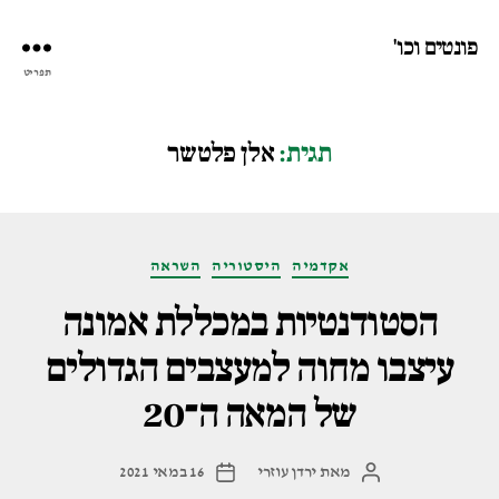
פונטים וכו'
תפריט
תגית:
אלן פלטשר
קטגוריות
אקדמיה
היסטוריה
השראה
הסטודנטיות במכללת אמונה
עיצבו מחוה למעצבים הגדולים
של המאה ה־20
מאת
ירדן עוזרי
16 במאי 2021
המחבר
תאריך
הפוסט
פוסט