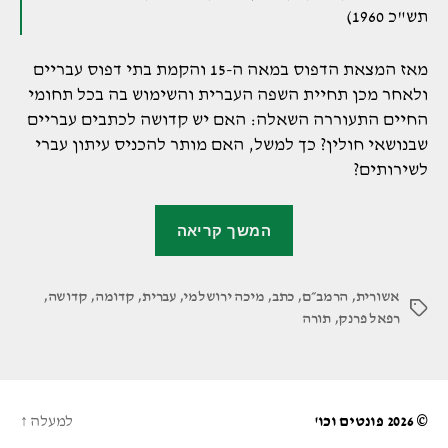
תש"כ 1960)
מאז המצאת הדפוס במאה ה-15 והקמת בתי דפוס עבריים
ולאחר מכן תחיית השפה העברית והשימוש בה בכל תחומי
החיים התעוררה השאלה: האם יש קדושה לכתבים עבריים
שבנושאי חולין? כך למשל, האם מותר להכניס עיתון עברי
לשירותים?
"קדושת
המשך קריאה
אותיות
הדפוס"
אשורית
,
הרמב״ם
,
כתב
,
מיכה ירושלמי
,
עברית
,
קדומה
,
קדושה
,
תגיות
רפאל פרנק
,
תורה
© 2026
פונטים וכו'
למעלה
↑