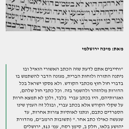
מאת: מיכה ירושלמי
"וחייבים אתם לדעת שזה הכתב האשורי הואיל ובו
ניתנה התורה ולוחות הברית, מגונה הדבר להשתמש בו
בדברי חול חוץ מכתבי הקודש. ולא פסקו ישראל בכל
הדורות מלהזהר ולהשמר בזה. וכל כתבי חול שלהם,
ואגרותיהם, היו בכתב עברי בלבד, ולכן לא תמצא חרות
על שקלי הקודש אלא בכתב עברי, ובגלל זה הענין שינו
הספרדים כתבם, ונתנו לאותיות צורות אחרות, עד
שנעשה כאילו כתב אחר." (תשובות הרמב"ם, מהדורת
יהושע בלאו, חלק ב, סימן רסח, עמ' 513, ירושלים