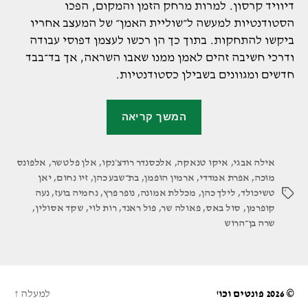
דיוויד קרסון. למרות מרחק הזמן והמקום, הפכו
הסטודנטיות למעשה ל״שוליית האמן״ של המעצב אחריו
ביקשו להתחקות. בתוך כך הן רכשו לעצמן דפוסי עבודה
ודרכי חשיבה זהים לאמן ממנו שאבו השראה, אך בד־בבד
חדשים ומגוונים בשבילן כסטודנטיות.
"הסטודנטיות
המשך קריאה
במכללת
אמונה
אילה אבגי
,
איקו טנאקה
,
אלכסנדר רודצ׳נקו
,
עיצבו
אלן פלטשר
,
אלפונס
מוכה
,
אפרת אמדדי
,
ארמין הופמן
,
בת־שבע כהן
,
זיו נחום
,
יאן
מחוה
טשיכולד
,
לילך כהן
,
מכללת אמונה
,
נופר פרץ
,
נחמיה בועז
,
נעה
תגיות
למעצבים
קופרמן
,
סול באס
,
פאולה שר
,
פול ראנד
,
רות לוי
,
שקד אסולין
,
הגדולים
שרה בן־הרוש
של
המאה
ה־20"
© 2026
פונטים וכו'
למעלה
↑