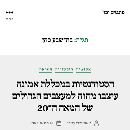
פונטים וכו'
תפריט
תגית:
בת־שבע כהן
קטגוריות
אקדמיה
היסטוריה
השראה
הסטודנטיות במכללת אמונה
עיצבו מחוה למעצבים הגדולים
של המאה ה־20
מאת
ירדן עוזרי
16 במאי 2021
המחבר
תאריך
הפוסט
פוסט