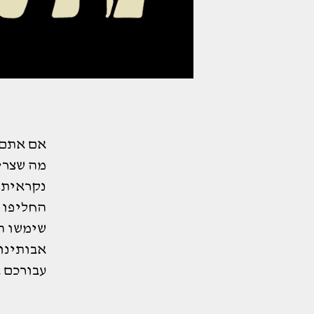
אם אתם 
מה שצרי
נקראית 
החליפו 
שימשו ה
אבותינו 
עבורכם א