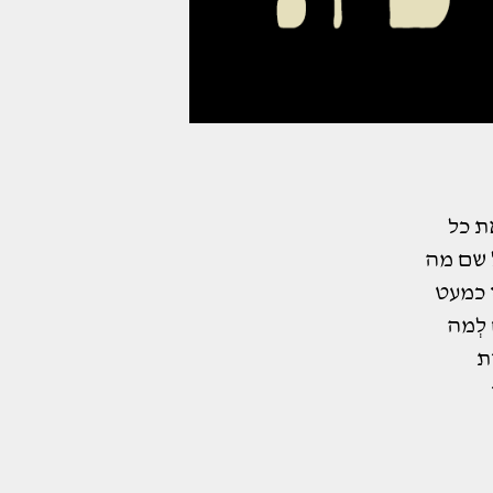
ת כל
 שם מה
 כמעט
לְמה
ת
נסעפצקרשת"