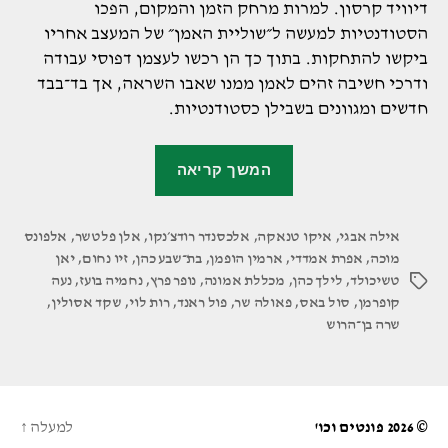
דיוויד קרסון. למרות מרחק הזמן והמקום, הפכו
הסטודנטיות למעשה ל״שוליית האמן״ של המעצב אחריו
ביקשו להתחקות. בתוך כך הן רכשו לעצמן דפוסי עבודה
ודרכי חשיבה זהים לאמן ממנו שאבו השראה, אך בד־בבד
חדשים ומגוונים בשבילן כסטודנטיות.
"הסטודנטיות
המשך קריאה
במכללת
אמונה
אילה אבגי
,
איקו טנאקה
,
אלכסנדר רודצ׳נקו
,
עיצבו
אלן פלטשר
,
אלפונס
מוכה
,
אפרת אמדדי
,
ארמין הופמן
,
בת־שבע כהן
,
זיו נחום
,
יאן
מחוה
טשיכולד
,
לילך כהן
,
מכללת אמונה
,
נופר פרץ
,
נחמיה בועז
,
נעה
תגיות
למעצבים
קופרמן
,
סול באס
,
פאולה שר
,
פול ראנד
,
רות לוי
,
שקד אסולין
,
הגדולים
שרה בן־הרוש
של
המאה
ה־20"
© 2026
פונטים וכו'
למעלה
↑