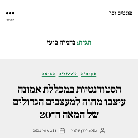
פונטים וכו'
תפריט
תגית:
נחמיה בועז
קטגוריות
אקדמיה
היסטוריה
השראה
הסטודנטיות במכללת אמונה
עיצבו מחוה למעצבים הגדולים
של המאה ה־20
מאת
ירדן עוזרי
16 במאי 2021
המחבר
תאריך
הפוסט
פוסט