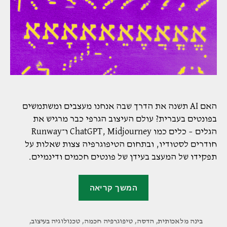
האם AI תשנה את הדרך שבה אנחנו מעצבים ומשתמשים
בפונטים בעברית? עולם העיצוב הגרפי כבר מרגיש את
הגלים – כלים כמו ChatGPT, Midjourney ו־Runway
חודרים לסטודיו, ובתחום הטיפוגרפיה צצות שאלות על
תפקידו של המעצב בעידן של פונטים חכמים ודינמיים.
"פונטים
המשך קריאה
עבריים
ו־AI:
בינה מלאכותית
,
הדסה
,
טיפוגרפיה חכמה
,
העתיד
טכנולוגיה בעיצוב
,