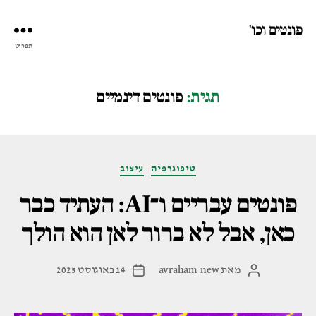
פונטים וכו'
תפריט
תגית:
פונטים דינמיים
קטגוריות
טיפוגרפיה
עיצוב
פונטים עבריים ו־AI: העתיד כבר
כאן, אבל לא ברור לאן הוא הולך
מאת
avraham_new
14 באוגוסט 2025
המחבר
תאריך
הפוסט
פוסט