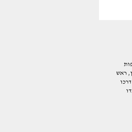
ות
, ראש
דרכו
דו