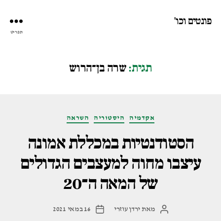
פונטים וכו'
תפריט
תגית:
שרה בן־הרוש
קטגוריות
אקדמיה
היסטוריה
השראה
הסטודנטיות במכללת אמונה
עיצבו מחוה למעצבים הגדולים
של המאה ה־20
מאת
ירדן עוזרי
16 במאי 2021
המחבר
תאריך
הפוסט
פוסט