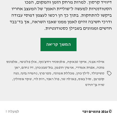
דיוויד קרסון. למרות מרחק הזמן והמקום, הפכו
הסטודנטיות למעשה ל״שוליית האמן״ של המעצב אחריו
ביקשו להתחקות. בתוך כך הן רכשו לעצמן דפוסי עבודה
ודרכי חשיבה זהים לאמן ממנו שאבו השראה, אך בד־בבד
חדשים ומגוונים בשבילן כסטודנטיות.
"הסטודנטיות
המשך קריאה
במכללת
אמונה
אילה אבגי
,
איקו טנאקה
,
אלכסנדר רודצ׳נקו
,
עיצבו
אלן פלטשר
,
אלפונס
מוכה
,
אפרת אמדדי
,
ארמין הופמן
,
בת־שבע כהן
,
זיו נחום
,
יאן
מחוה
טשיכולד
,
לילך כהן
,
מכללת אמונה
,
נופר פרץ
,
נחמיה בועז
,
נעה
תגיות
למעצבים
קופרמן
,
סול באס
,
פאולה שר
,
פול ראנד
,
רות לוי
,
שקד אסולין
,
הגדולים
שרה בן־הרוש
של
המאה
ה־20"
© 2026
פונטים וכו'
למעלה
↑