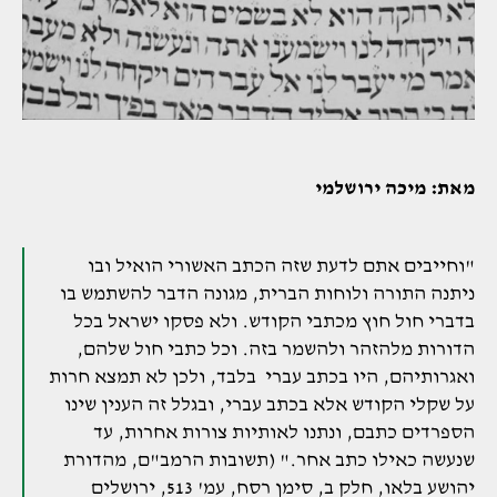
מאת: מיכה ירושלמי
"וחייבים אתם לדעת שזה הכתב האשורי הואיל ובו
ניתנה התורה ולוחות הברית, מגונה הדבר להשתמש בו
בדברי חול חוץ מכתבי הקודש. ולא פסקו ישראל בכל
הדורות מלהזהר ולהשמר בזה. וכל כתבי חול שלהם,
ואגרותיהם, היו בכתב עברי בלבד, ולכן לא תמצא חרות
על שקלי הקודש אלא בכתב עברי, ובגלל זה הענין שינו
הספרדים כתבם, ונתנו לאותיות צורות אחרות, עד
שנעשה כאילו כתב אחר." (תשובות הרמב"ם, מהדורת
יהושע בלאו, חלק ב, סימן רסח, עמ' 513, ירושלים