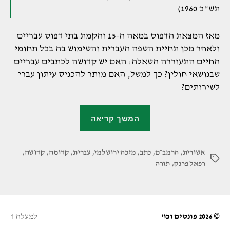
תש"כ 1960)
מאז המצאת הדפוס במאה ה-15 והקמת בתי דפוס עבריים
ולאחר מכן תחיית השפה העברית והשימוש בה בכל תחומי
החיים התעוררה השאלה: האם יש קדושה לכתבים עבריים
שבנושאי חולין? כך למשל, האם מותר להכניס עיתון עברי
לשירותים?
"קדושת
המשך קריאה
אותיות
הדפוס"
אשורית
,
הרמב״ם
,
כתב
,
מיכה ירושלמי
,
עברית
,
קדומה
,
קדושה
,
תגיות
רפאל פרנק
,
תורה
© 2026
פונטים וכו'
למעלה
↑