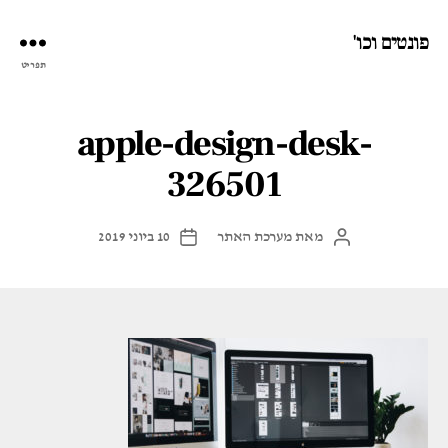
פונטים וכו'
תפריט
apple-design-desk-
326501
מאת
מערכת האתר
10 ביוני 2019
המחבר
תאריך
הפוסט
פוסט