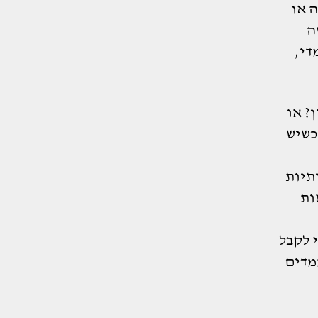
ה או
ה
די,
? או
 כשיש
תיות
ות
 לקבל
ממדים