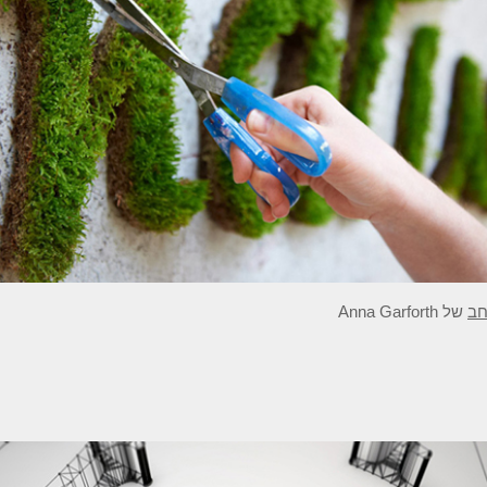
חב
של Anna Garforth