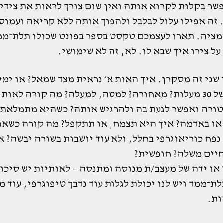
שר בקלות לקרוא אותה ואין שום צורך לראות את צידי
 זה אפילו עלול לבלבל ולהפוך אותה ללא קריאה ועמוס
מציה. תארו לעצמכם טקסט בספר בפונט שכולו תלת־ממ
ל צירו איך שבא לו. לא, זה לא שימושי.
שני זה מסקרן. איך האות א׳ נראית מצד שמאל? או ימין
בסיבוב של 30 מעלות? מאחורה? למטה, למעלה? מה קורה לאות
ורה ואפשר לגעת בה ולהרגיש אותה? כשהיא מתמלאת
 או באדמה? איך היא תצמח, או תתקפל? מה קורה כשאו
פח כוריאוגרפי בחלל, ולא עוד יושבות בשורה יבשה? א
יים משלה? חופשית?
או ידה של מעצב/ת מנוסה ומתנסה – לאותיות יש סיכוי
ת־ממד ויש לנו יכולת לגלות עוד נדבך טיפוגרפי, עוד 
ות.