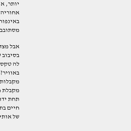
יותר, אפ
אחוריה.
באינפור
מסתובב ע
אבל מצד 
לה טקסט
באוויר?
מקבלות נ
מקבלת ח
תחת ידו 
חיים בתל
של אותי