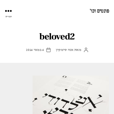
פונטים וכו'
תפריט
beloved2
מאת
אנה סימקין
6 במאי 2016
המחבר
תאריך
הפוסט
פוסט