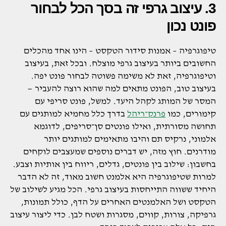
3. עיצוב גרפי זה בסך הכל לבחור
פונט נכון
טיפוגרפיה – אמנות סידור הטקסט – הינו אחד מהכלים
החשובים ביותר בעיצוב גרפי מוצלח. ובכל זאת, בעיצוב
וטיפוגרפיה, זאת לא משימה פשוטה לבחור פונט יפה.
בעיצוב טוב, הפונט מתאים למה שהוא רוצה להעביר —
המסר של המותג לקהל היעד. למשל, פונט סריפי עם
קימורים, כמו
פרנק־ריהל
בדרך כלל מחמיא למותגים עם
תחושה מסורתית, ואילו פונטים סן־סריפים, לדוגמא
אלמוני, נרקיס תם והיבו מתאימים למותגים יותר
מודרנים. חוץ מזה, יש דברים נוספים שמעצבים לוקחים
בחשבון: שילוב בין פונטים, גדלים, ריווח בין אותיות וצבע.
למרות שטיפוגרפיה היא אלמנט חשוב מאוד, זה לא הדבר
היחיד ששווה התייחסות בעיצוב גרפי. הכל מגיע לשילוב של
הטקסט ושל האלמנטים האחרים על הדף, כולל תמונות,
גרפיקה, צורות, קווים, מסגרות ושטח לבן. כדי ליצור עיצוב