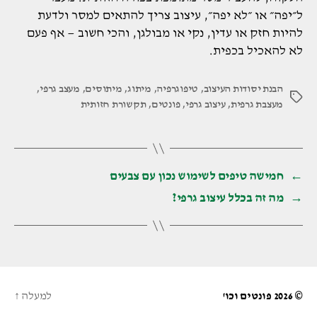
ל״יפה״ או ״לא יפה״, עיצוב צריך להתאים למסר ולדעת
להיות חזק או עדין, נקי או מבולגן, והכי חשוב — אף פעם
לא להאכיל בכפית.
הבנת יסודות העיצוב
,
טיפוגרפיה
,
מיתוג
,
מיתוסים
,
מעצב גרפי
,
תגיות
מעצבת גרפית
,
עיצוב גרפי
,
פונטים
,
תקשורת חזותית
←
חמישה טיפים לשימוש נכון עם צבעים
→
מה זה בכלל עיצוב גרפי?
© 2026
פונטים וכו'
למעלה
↑