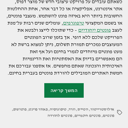
כשאתם עובדים על פרויקט עיצובי חדש של מוצר דפוס,
אתר אינטרנט, אפליקציה או כל דבר אחר, אחת ההחלטות
החשובות ביותר היא באיזה פונט להשתמש. מעצבי פונטים,
או בשמם המקצועי
טיפוגרפים
, עומלים שנים רבות על־מנת
לעצב
פונטים ייחודיים
– כדי שתוכלו לייצג ולבטא את
הפרויקט שלכם ללא דופי. אך בזמן שרוב הפונטים
המעוצבים נמכרים תמורת תשלום, ניתן למצוא ברשת לא
מעט פונטים מיוחדים לגמרי בחינם ועל אף זאת
הם מאפשרים בדיוק את האסתטיות ואת הדינמיות
האיכותית והנכונה שאתם מחפשים. אז אספנו עבורכם את
חמשת האתרים המובילים להורדת פונטים בעברית בחינם.
"6
המשך קריאה
אתרים
מומלצים
אילוסטרייטור
,
הטייס
,
וורד
,
טיפוגרפיה
,
להורדת
פאוור פוינט
,
פוטושופ
,
תגיות
פונטים
,
פונטים חינמיים
,
פונטים להורדה
פונטים
חינמיים