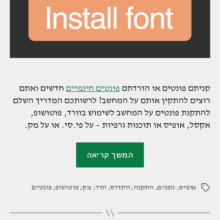
קניתם פונטים או הורדתם
פונטים חינמיים
חדשים ואתם
רוצים להתקין אותם על המחשב? לרשותכם המדריך השלם
להתקנת פונטים על המחשב לשימוש בוורד, פוטושופ,
אקסל, אופיס או תוכנות גרפיות – על פי.סי. או על מק.
"מדריך
המשך קריאה
להתקנת
פונטים
אופיס
,
גופנים
,
התקנה
,
ווינדוס
,
וורד
,
מק
,
פוטושופ
,
במחשב"
פונטים
תגיות