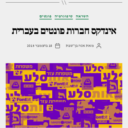
בעברית"
קטגוריות
השראה
טיפוגרפיה
פונטים
אינדקס חברות פונטים בעברית
מאת
אנה בן־שבת
18 בדצמבר 2015
המחבר
תאריך
הפוסט
פוסט