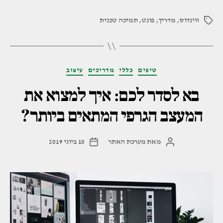
פונטים
ווינדוס
,
מדריך
,
פונט
,
תמיכה טכנית
מהמחשב
תגיות
שלכם"
קטגוריות
טיפים
כללי
מדריכים
עיצוב
בא לסדר לכם: איך למצוא את
המעצב הגרפי המתאים ביותר?
מאת
מערכת האתר
10 ביוני 2019
המחבר
תאריך
הפוסט
פוסט