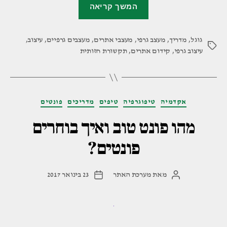
המשך קריאה
לסדר
לכם:
גוגל
,
מדריך
,
מעצב גרפי
,
מעצבי אתרים
,
איך
מעצבים גרפיים
,
עיצוב
,
תגיות
עיצוב גרפי
,
קידום אתרים
,
תקשורת חזותית
למצוא
את
המעצב
הגרפי
קטגוריות
אקדמיה
טיפוגרפיה
טיפים
מדריכים
פונטים
המתאים
מהו פונט טוב ואיך בוחרים
ביותר?"
פונטים?
מאת
מערכת האתר
23 בינואר 2017
המחבר
תאריך
הפוסט
פוסט