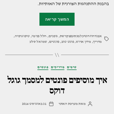
בהבנת ההתנהגות הצורנית של האותיות.
"מהו
המשך קריאה
פונט
טוב
אבגדהוזחטיכלמנסעפצקרשת
,
גופנים
,
חלל פנימי
ואיך
,
טיפוגרפיה
,
תגיות
מדריך
,
מידן ארוש
,
פונט טוב
,
פונטים
,
שמואל סלע
בוחרים
פונטים?"
קטגוריות
טיפים
מדריכים
פונטים
איך מוסיפים פונטים למסמך גוגל
דוקס
מאת
מערכת האתר
31 באוגוסט 2016
המחבר
תאריך
הפוסט
פוסט