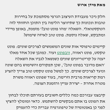
מאת מידן ארוש
חלק ניכר מעבודת העיצוב הגרפי מסתמכת על בחירות
טובות ונכונות כך שתיווצר הלימה בין התוכן החזותי לזה
הטקסטואלי. השאלה 'מהו פונט טוב?' מזמנת, באופן מיידי
ומתבקש, שאלה נוספת: פונט טוב לאיזה שימוש?
קיימים טיפוסי אות שונים המשמשים לצרכים שונים: פונט
טקסט, פונט ראווה,
וובפונט
ועוד. כמובן שכל אחד מאלו
יענה על קריטריונים שונים כשנשאל לגביו את השאלה
׳האם מדובר בפונט טוב?׳, שכן תפקודם והשימוש בהם שונה
ונועד לצרכים שונים. כך למשל פונט טקסט טוב צריך להציע
רמת קריאות מרבית וזרימה, בעוד שפונט ראווה משרת
מטרה אחרת – יצירת עניין והזמנת הצופה.
קיבצנו עבורכם כמה כללים חשובים בעזרתם תוכלו לבחון
את הפונט בו אתם מבקשים להשתמש. כדאי ומומלץ להציץ
לפני כן באנטומיה של טיפוגרפיה עברית כדי להעמיק