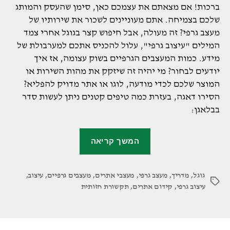
ברכות! אם מצאתם את עצמכם כאן, סימן שהעסק והמותג
שלכם בצמיחה. אתם מעוניינים לשכור את שירותיו של
מעצב גרפי? זה מעולה, אבל חיפוש קצר בגוגל אחרי צמד
המילים "עיצוב גרפי", עלול להכניס אתכם למערבולת של
מידע. כמות המעצבים הגרפיים בשוק עצומה, אז איך
יודעים לבחור? מי יהיה זה שיזקק את מהות השירות או
המוצר שלכם לכדי מודעה, לוגו או אתר מדויק להפליא?
הסירו דאגה, בעזרת כמה טיפים קטנים ניתן לעשות סדר
בבלאגן:
"בא
המשך קריאה
לסדר
לכם:
גוגל
,
מדריך
,
מעצב גרפי
,
מעצבי אתרים
,
איך
מעצבים גרפיים
,
עיצוב
,
תגיות
עיצוב גרפי
,
קידום אתרים
,
תקשורת חזותית
למצוא
את
המעצב