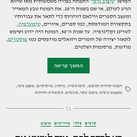
המושג ״
עיצוב גרפי
״ התפתח בצורה משמעותית מאז שהוא
הגיע לעולם, אי שם בשנות ה־20. את המונח טבע המאייר
ומעצב הספרים ווילאם דוויגינס כדי לתאר את עבודותיו
בתקשורת המודפסת, כמו ספרים, איורים,
טיפוגרפיה
,
לטרינג וקליגרפיה. עד שנות ה־50, המונח היה ידוע ושימש
לתאור יצירה של חומרים ויזואלים מודפסים כמו
פוסטרים
,
מודעות, פרסומות ושלטים.
"שישה
המשך קריאה
מיתוסים
נפוצים
הבנת יסודות העיצוב
,
טיפוגרפיה
,
מיתוג
,
על
מיתוסים
,
מעצב גרפי
,
תגיות
מעצבת גרפית
,
עיצוב גרפי
,
פונטים
,
תקשורת חזותית
עיצוב
גרפי"
קטגוריות
טיפים
כללי
מדריכים
עיצוב