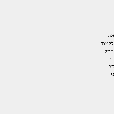
אה
עלה לארץ ישראל ב-1944 והחל ללמוד
החל
דה
עיקר
י