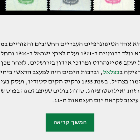
וא אחד הטיפוגרפיים העבריים החשובים והפוריים במ
ה־20. הוא נולד ברומניה ב-1921 ו
 יעקב שטיינהרדט ומרדכי ארדון בירושלים. לאחר מכן 
רפיקה ב
בצלאל
, וברבות הימים היה למעצב הראשי ביחי
לעזרי אימון בצה”ל. בשנת 1955 נרקיס הקים סטודיו, ועסק ב
רזות ואילוסטרציות. סדרת בולים שעיצב זכתה בפרס שנ
יצוב לקראת יום העצמאות ה-11.
"צבי
המשך קריאה
נרקיס"