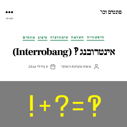
פונטים וכו'
תפריט
קטגוריות
היסטוריה
השראה
טיפוגרפיה
עיצוב
פונטים
אינטרובנג ‽ (Interrobang)
מאת
מערכת האתר
5 ביולי 2016
המחבר
תאריך
הפוסט
פוסט