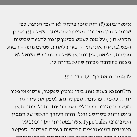
אינטרובאנג (‽) הוא סימן פיסוק לא רשמי הנוצר, כפי
שניתן להבין מצורתו, משילוב של סימן השאלה (?) וסימן
הקריאה (!) על מנת לשמש כסימן קיצור להבעה שלישית
המשלבת יחד את שתי ההבעות לאחת, שמשמעותה – הבעת
תמיהה, פליאה, סקרנות או שאלה רטורית שהשואל לא
מצפה לתשובה מכיוון שהיא ברורה לו.
לדוגמה: נראה לך?! עד כדי כך?!
ה־‽הומצא בשנת 1962 בידי מרטין ספקטר, פרסומאי מניו
יורק, כגימיק פרסומי. ספקטר נהג לספק את שירותיו
בעיקר למגזינים הכלכליים של התפוח הגדול, כמו הדאו
ג'ונס והוול סטריט ג'ורנל, והיה העורך הראשי של המגזין
הטיפוגרפי Type Talks אשר במסגרתו חקר וכתב על
הטרנדים הטיפוגרפיים החדשים בעולם הפרסום. ספקטר