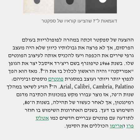
דוגמאות ל־‽ שהציעו קוראיו של ספקטר
ההצעה של ספקטר זכתה במהרה לפופולריות בעולם
הפרסום, אך לא פרצה את גבולותיו כיוון שלא היה מעצב
גרפי שירים את הכפפה ויעז להכניס אותה לעיצוב הפונטים
שלו. בשנת 1966 טיפוגרף בשם ריצ'רד איסבל יצר את הגופן
"אמריקנה" והיה הראשון לכלול בו את ה־‽. מאז הוא הפך
לנפוץ יותר ויותר ועוצב במסגרת
פונטים
נוספים וביניהם:
Arial, Calibri, Cambria, Palatino. ה־‽ הגיע לשיאו במהלך
שנות ה־70, אז נוצר עבורו מקש במכונות הכתיבה מדגם
רמינגטון, אך לאחר כעשור של תהילה, בשנות ה־80,
השימוש בו דעך. בשנים האחרונות השימוש בו חוזר
לתודעה עם פונטים עבריים חדשים כמו
אטלס
פרו
ו
ארימו
הכוללים את הסימן.