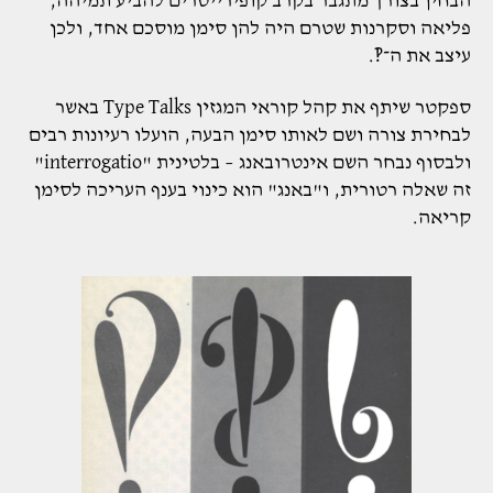
הבחין בצורך מתגבר בקרב קופירייטרים להביע תמיהה,
פליאה וסקרנות שטרם היה להן סימן מוסכם אחד, ולכן
עיצב את ה־‽.
ספקטר שיתף את קהל קוראי המגזין Type Talks באשר
לבחירת צורה ושם לאותו סימן הבעה, הועלו רעיונות רבים
ולבסוף נבחר השם אינטרובאנג – בלטינית "interrogatio"
זה שאלה רטורית, ו"באנג" הוא כינוי בענף העריכה לסימן
קריאה.