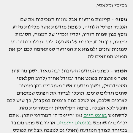
בסיסי וקלאסי.
ניסוח
– קיימות מודעות אבל שונות המכילות את שם
הנפטר ופרטי הלוויה, לעומת מודעות אשר מכילות מידע
נוסף כגון שמות הוריו, ילדיו ונכדיו של המנוח, הסיבות
למותו, וכן מידע מפורט על השבעה. לכן תוכלו לבחור בין
סגנונות שונים ולמצוא את המודעה שמתאימה לכם וכן את
הפונט המתאים לה.
הפונט
– לפונט המודעה חשיבות רבה מאוד. ישנן מודעות
אשר מעוצבות בפונט אחד ובגודל אחיד (לרוב הקלאסי
הסטנדרטי), וישנן מודעות אשר משולבים בהן פונטים
שונים וגדלים שונים. תוכלו לבחור את הפונט שמתאים
לצרכים שלכם, או לשלב כמה פונטים במקביל, כך שיש לכם
חופש ללא הגבלה. ברמה הקלאסית והמסורתית נהוג
להשתמש
בפונט חיים
(או ״חיימק׳ה״ המודרני יותר). אתם
יכולים להשתמש ב
פונטים חינמיים
או לרכוש פונט מכובד
במיוחד לצורך המודעה (ואולי גם למצבה אבל זה לפוסט