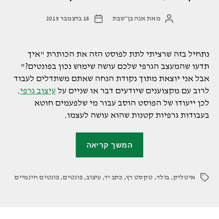
מאת
אנה בן־שבת
18 בדצמבר 2015
המחבר
תאריך
הפוסט
פוסט
נתחיל בזה שרציתי לתת לפוסט הזה את הכותרת "איך
תדעו שהמעצב הגרפי שלכם עושה שימוש נכון בפונטים?"
אבל אני יוצאת מתוך נקודת הנחה שאתם משתדלים לעבוד
לרוב עם מקצוענים שיודעים דבר או שניים על
עיצוב גרפי
.
לכן ייעודו של הפוסט הוסב עבור מי שלפעמים חוטא
בעבודות גרפיות קטנות שהוא עושה לעצמו.
"איך
המשך קריאה
לעשות
שימוש
איטליק
,
בולד
,
טקסט רץ
,
כתב יד
,
עיצוב
,
נכון
פונטים
,
פונטים חינמיים
תגיות
בפונטים"