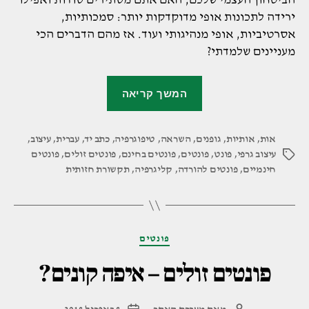
ירידה לתכונות אופי מדוקדקות יותר: סמכותיות,
אסרטיביות, אופי מנהיגותי ועוד. אז מהם הדברים הכי
מעניינים שלמדתי?
"כתוב
המשך קריאה
לי
מכתב
אות
,
אותיות
,
גופנים
,
השראה
,
טיפוגרפיה
,
כתב יד
,
ואומר
עברית
,
עיצוב
,
עיצוב גרפי
,
פונט
,
פונטים
,
פונטים בחינם
,
פונטים זולים
,
פונטים
תגיות
לך
חינמיים
,
פונטים להורדה
,
קליגרפיה
,
תקשורת חזותית
מי
אתה,
או:
מה
קטגוריות
פונטים
כתב
פונטים זולים – איפה קונים?
היד
שלך
אומר