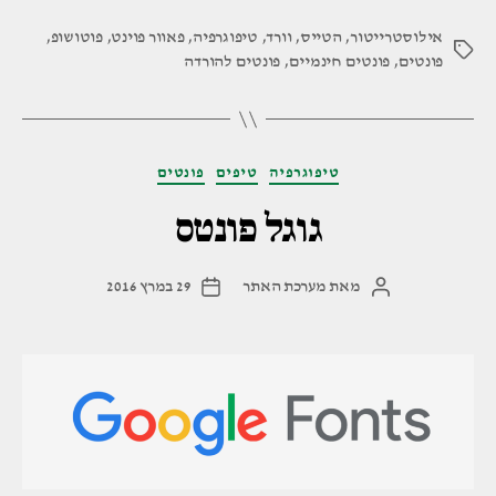
מומלצים
אילוסטרייטור
,
הטייס
,
וורד
,
טיפוגרפיה
,
להורדת
פאוור פוינט
,
פוטושופ
,
תגיות
פונטים
,
פונטים חינמיים
,
פונטים להורדה
פונטים
חינמיים
בעברית"
קטגוריות
טיפוגרפיה
טיפים
פונטים
גוגל פונטס
מאת
מערכת האתר
29 במרץ 2016
המחבר
תאריך
הפוסט
פוסט