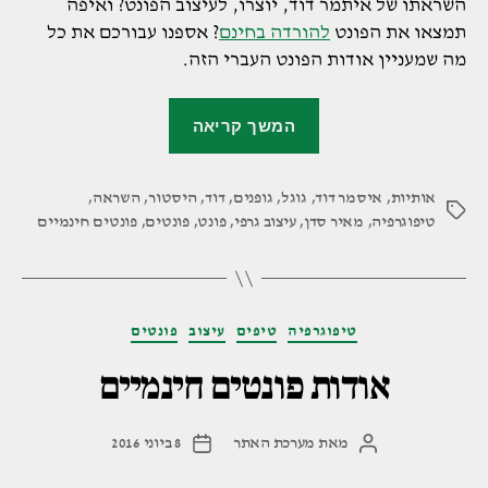
השראתו של איתמר דוד, יוצרו, לעיצוב הפונט? ואיפה
תמצאו את הפונט
להורדה בחינם
? אספנו עבורכם את כל
מה שמעניין אודות הפונט העברי הזה.
"פונט
המשך קריאה
דוד"
אותיות
,
איסמר דוד
,
גוגל
,
גופנים
,
דוד
,
היסטור
,
השראה
,
תגיות
טיפוגרפיה
,
מאיר סדן
,
עיצוב גרפי
,
פונט
,
פונטים
,
פונטים חינמיים
קטגוריות
טיפוגרפיה
טיפים
עיצוב
פונטים
אודות פונטים חינמיים
מאת
מערכת האתר
8 ביוני 2016
המחבר
תאריך
הפוסט
פוסט