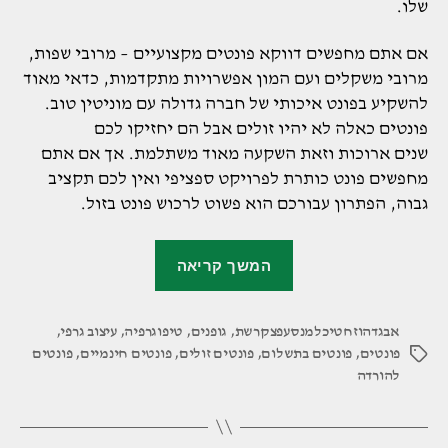
שלו.
אם אתם מחפשים דווקא פונטים מקצועיים – מרובי שפות,
מרובי משקלים ועם המון אפשרויות מתקדמות, כדאי מאוד
להשקיע בפונט איכותי של חברה גדולה עם מוניטין טוב.
פונטים כאלה לא יהיו זולים אבל הם יחזיקו לכם
שנים ארוכות וזאת השקעה מאוד משתלמת. אך אם אתם
מחפשים פונט כותרת לפרויקט ספציפי ואין לכם תקציב
גבוה, הפתרון עבורכם הוא פשוט לרכוש פונט בזול.
"פונטים
המשך קריאה
זולים
–
אבגדהוזחטיכלמנסעפצקרשת
,
גופנים
,
טיפוגרפיה
איפה
,
עיצוב גרפי
,
פונטים
,
פונטים בתשלום
,
פונטים זולים
,
פונטים חינמיים
,
פונטים
תגיות
קונים?"
להורדה