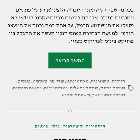
בכל מחשב חדש שתקנו היום יש היצע לא רע של פונטים
המובנים בתוכו, אלו הם פונטים גנריים שקרוב לוודאי לא
יספקו את המשתמש הרגיל, על אחת כמה וכמה את המעצב
הגרפי. למעשה הבחירה בפונט הנכון תעשה את ההבדל בין
פרויקט בינוני לפרויקט מצוין.
"פונטים
המשך קריאה
חינמיים
מול
הגילדה
,
טיפוגרפיה
,
מאסטרפונט
,
עודד עזר
,
פונטים
פונטביט
,
פונטים
,
פונטים בחינם
,
פונטים בתשלום
,
פונטים זולים
,
פונטים חינמיים
,
תגיות
בתשלום
פונטימונים
,
פונטף
,
רישיונות שימוש
–
מה
עדיף?"
קטגוריות
היסטוריה
טיפוגרפיה
כללי
פונטים