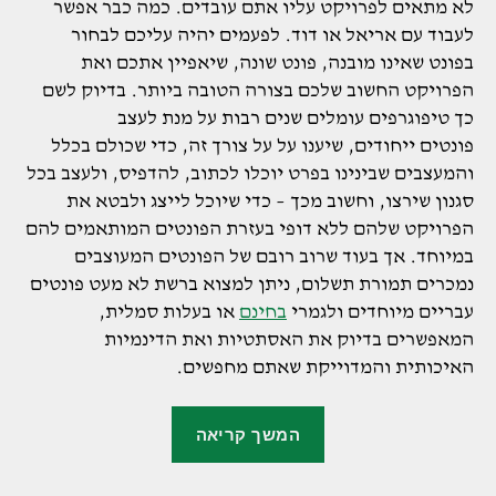
לא מתאים לפרויקט עליו אתם עובדים. כמה כבר אפשר
לעבוד עם אריאל או דוד. לפעמים יהיה עליכם לבחור
בפונט שאינו מובנה, פונט שונה, שיאפיין אתכם ואת
הפרויקט החשוב שלכם בצורה הטובה ביותר. בדיוק לשם
כך טיפוגרפים עומלים שנים רבות על מנת לעצב
פונטים ייחודים, שיענו על על צורך זה, כדי שכולם בכלל
והמעצבים שבינינו בפרט יוכלו לכתוב, להדפיס, ולעצב בכל
סגנון שירצו, וחשוב מכך – כדי שיוכל לייצג ולבטא את
הפרויקט שלהם ללא דופי בעזרת הפונטים המותאמים להם
במיוחד. אך בעוד שרוב רובם של הפונטים המעוצבים
נמכרים תמורת תשלום, ניתן למצוא ברשת לא מעט פונטים
עבריים מיוחדים ולגמרי
בחינם
או בעלות סמלית,
המאפשרים בדיוק את האסתטיות ואת הדינמיות
האיכותית והמדוייקת שאתם מחפשים.
"אודות
המשך קריאה
פונטים
חינמיים"