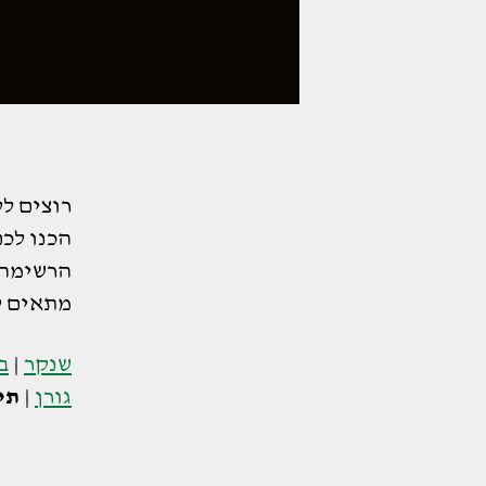
רוצים ל
הכנו לכ
הרשימה ה
מתאים ל
שנקר
|
ב
גורן
|
תי