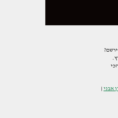
ירשם?
ץ.
כי
ן אבני
|