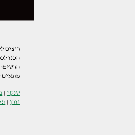
רוצים ל
הכנו לכ
הרשימה ה
מתאים ל
שנקר
|
ב
גורן
|
תי