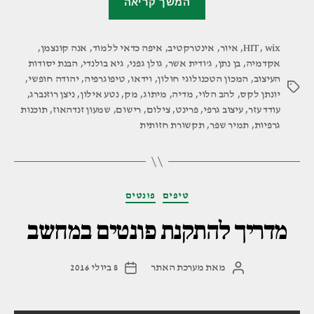
המשך קריאה
הטכנולוגי
חולון
wix
,
HIT
,
איור
,
אינטרקטיב
,
(HIT)"
איפה כדאי ללמוד
,
אנה קונצמן
,
אקדמיה
,
בן נתן
,
ג'ודית אשר
,
גולן גפני
,
גיא בולנדי
,
הבנת יסודות
העיצוב
,
המכון הטכנולוגי חולון
,
וידאו
,
טיפוגרפיה
,
יהודה חופשי
,
תגיות
יונתן לקס
,
להב הלוי
,
מדיה
,
מיתוג
,
מק
,
נטע אילון
,
ניצן רוזנברג
,
עודד עזר
,
עיצוב גרפי
,
פרינט
,
צילום
,
רישום
,
שמעון זנדהאוז
,
תוכנות
גרפיות
,
תמיר שפר
,
תקשורת חזותית
קטגוריות
טיפים
פונטים
מדריך להתקנת פונטים במחשב
מאת
מערכת האתר
8 ביולי 2016
המחבר
תאריך
הפוסט
פוסט