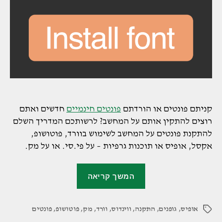
קניתם פונטים או הורדתם
פונטים חינמיים
חדשים ואתם
רוצים להתקין אותם על המחשב? לרשותכם המדריך השלם
להתקנת פונטים על המחשב לשימוש בוורד, פוטושופ,
אקסל, אופיס או תוכנות גרפיות – על פי.סי. או על מק.
"מדריך
המשך קריאה
להתקנת
פונטים
אופיס
,
גופנים
,
התקנה
,
ווינדוס
,
וורד
,
מק
,
פוטושופ
,
במחשב"
פונטים
תגיות