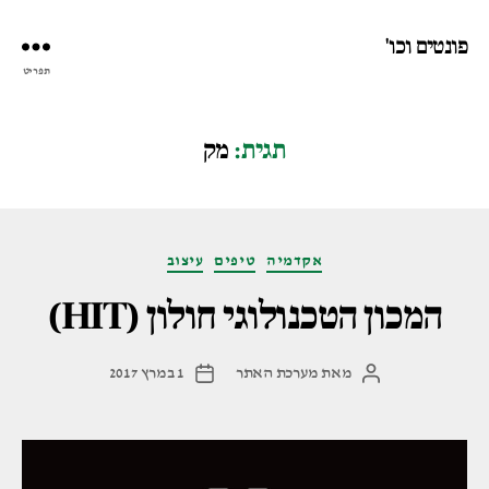
פונטים וכו'
תפריט
תגית:
מק
קטגוריות
אקדמיה
טיפים
עיצוב
המכון הטכנולוגי חולון (HIT)
מאת
מערכת האתר
1 במרץ 2017
המחבר
תאריך
הפוסט
פוסט