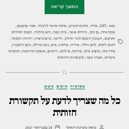
"המכון
המשך קריאה
הטכנולוגי
חולון
wix
,
HIT
,
איור
,
אינטרקטיב
,
(HIT)"
איפה כדאי ללמוד
,
אנה קונצמן
,
אקדמיה
,
בן נתן
,
ג'ודית אשר
,
גולן גפני
,
גיא בולנדי
,
הבנת יסודות
העיצוב
,
המכון הטכנולוגי חולון
,
וידאו
,
טיפוגרפיה
,
יהודה חופשי
,
תגיות
יונתן לקס
,
להב הלוי
,
מדיה
,
מיתוג
,
מק
,
נטע אילון
,
ניצן רוזנברג
,
עודד עזר
,
עיצוב גרפי
,
פרינט
,
צילום
,
רישום
,
שמעון זנדהאוז
,
תוכנות
גרפיות
,
תמיר שפר
,
תקשורת חזותית
קטגוריות
אקדמיה
טיפים
עיצוב
כל מה שצריך לדעת על תקשורת
חזותית
מאת
מערכת האתר
28 בפברואר 2017
המחבר
תאריך