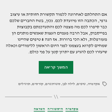
אם התחלתם לאחרונה ללמוד תקשורת חזותית או עיצוב
גרפי, הכתבה הזו מיועדת לכם. נכון, בטח החברים שלכם
כבר סיפרו לכם מה מצפה לכם והתעדכנתם בקבוצות
בפייסבוק, אבל הרבה פעמים העצות שאנשים נותנים הן
מעורפלות, ולא הכי ברורות. אז הנה 8 טיפים שהיינו
שמחים לקרוא בעצמנו לפני היום הראשון ללימודים וכאלה
שיעזרו לכם להגיע עם יתרון קטן על פני כולם.
"8
המשך קריאה
טיפים
לסטודנטים
אקדמיה
,
טיפים
,
לילה לבן
,
סטודנטים
,
קורסים
,
שמתחילים
תרגילים
תגיות
ללמוד
עיצוב
גרפי"
קטגוריות
אקדמיה
היסטוריה
השראה