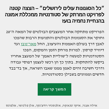
״כל הסגנונות עולים לירושלים״ – הצצה קטנה
לפרויקט המרתק של סטודנטיות ממכללת אמונה
בהנחיית נחמיה בועז
הפרויקט מתחקה אחר המעצבים הבולטים של המאה ה־20
וחוקר את הסגנונות הבולטים והתנועות הרבות שהפכו
לאבן דרך בעולם האמנות והעיצוב, החל
מאר־נובו
ועד
דיוויד קרסון. למרות מרחק הזמן והמקום, הפכו
הסטודנטיות למעשה ל״שוליית האמן״ של המעצב אחריו
ביקשו להתחקות. בתוך כך הן רכשו לעצמן דפוסי עבודה
ודרכי חשיבה זהים לאמן ממנו שאבו השראה, אך בד־בבד
חדשים ומגוונים בשבילן כסטודנטיות.
"הסטודנטיות
המשך קריאה
במכללת
אמונה
אילה אבגי
,
איקו טנאקה
,
אלכסנדר רודצ׳נקו
,
עיצבו
אלן פלטשר
,
אלפונס