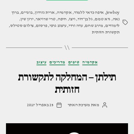
–
Jewboy
,
איפה כדאי ללמוד
,
אקדמיה
,
ארית גורדון
,
המחלקה
בוגרים
,
ברוך
נאה
,
גיא טמם
,
גל בן־דוד
,
ויצו
,
חיפה
,
טרי שרויאר
,
ירון שין
,
לתקשורת
תגיות
לימודים
,
מירב שחם
,
עדה ורדי
,
עיצוב גרפי
,
פרסום
,
צילום סטילס
,
חזותית"
תקשורת חזותית
קטגוריות
אקדמיה
טיפים
מדריכים
עיצוב
תילתן – המחלקה לתקשורת
חזותית
מאת
מערכת האתר
25 באפריל 2017
המחבר
תאריך
הפוסט
פוסט