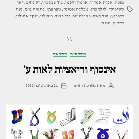
מוכה
,
אפרת אמדדי
,
ארמין הופמן
,
בת־שבע כהן
,
זיו נחום
,
יאן
מחוה
טשיכולד
,
לילך כהן
,
מכללת אמונה
,
נופר פרץ
,
נחמיה בועז
,
נעה
תגיות
למעצבים
קופרמן
,
סול באס
,
פאולה שר
,
פול ראנד
,
רות לוי
,
שקד אסולין
,
הגדולים
שרה בן־הרוש
של
המאה
ה־20"
קטגוריות
אקדמיה
השראה
אינסוף וריאציות לאות ע'
מאת
מערכת האתר
21 באוקטובר 2020
המחבר
תאריך
הפוסט
פוסט