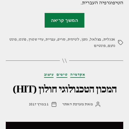
הטיפוגרפיה העברית.
"פונט
המשך קריאה
נועם"
אנגלית
,
בצלאל
,
גופן
,
לטינית
,
סריפ
,
עברית
,
עדי שטרן
,
פונט
,
פונט
תגיות
נועם
,
פונטים
קטגוריות
אקדמיה
טיפים
עיצוב
המכון הטכנולוגי חולון (HIT)
מאת
מערכת האתר
1 במרץ 2017
המחבר
תאריך
הפוסט
פוסט