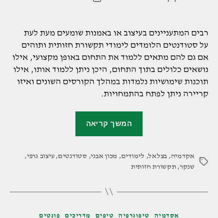
הפוסט
פוסט
רבים המתעניינים בעיצוב או באמנות שומעים מעת לעת
על סטודנטים הלומדים לימודי תקשורת חזותית ותוהים
אם גם להם מתאים ללמוד את התחום באופן מקצועי, אילו
נושאים כלולים בתוך התחום, היכן ניתן ללמוד אותו, אילו
תוכנות שימושיות נלמדות במהלך הקורסים השונים ואיזו
קריירה ניתן לפתח בהתמחויות.
"כל
המשך קריאה
מה
שצריך
אקדמיה
,
בצלאל
,
לימודים
,
מכון אבני
,
סטודנטים
לדעת
,
עיצוב גרפי
,
תגיות
שנקר
,
תקשורת חזותית
על
תקשורת
חזותית"
קטגוריות
אקדמיה
טיפוגרפיה
טיפים
מדריכים
פונטים