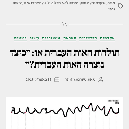
איור
,
אקדמיה
,
המכון הטכנולוגי חולון
,
לוגו
,
ע'"
סטודנטים
,
עיצוב
תגיות
גרפי
קטגוריות
אקדמיה
היסטוריה
השראה
טיפוגרפיה
עיצוב
פונטים
תולדות האות העברית או: ״כיצד
נוצרה האות העברית?״
מאת
מערכת האתר
18 באפריל 2019
המחבר
תאריך
הפוסט
פוסט