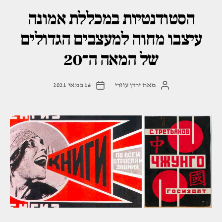
הסטודנטיות במכללת אמונה
עיצבו מחוה למעצבים הגדולים
של המאה ה־20
מאת
ירדן עוזרי
16 במאי 2021
המחבר
תאריך
הפוסט
פוסט