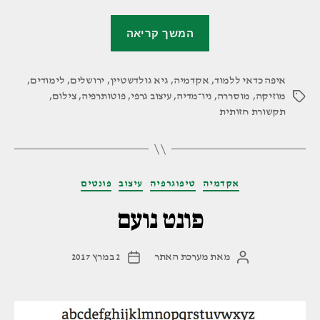
"מוסררה
המשך קריאה
–
המחלקה
איפה כדאי ללמוד
,
אקדמיה
,
גיא גולדשטיין
,
ירושלים
,
לתקשורת
לימודים
,
מוזיקה
,
מוסררה
,
ניו־מדיה
,
עיצוב גרפי
,
פוטותרפיה
,
צילום
,
תגיות
חזותית"
תקשורת חזותית
קטגוריות
אקדמיה
טיפוגרפיה
עיצוב
פונטים
פונט נועם
מאת
מערכת האתר
2 במרץ 2017
המחבר
תאריך
הפוסט
פוסט