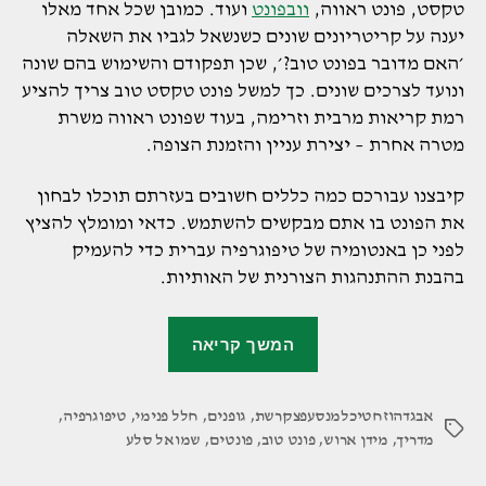
טקסט, פונט ראווה,
וובפונט
ועוד. כמובן שכל אחד מאלו
יענה על קריטריונים שונים כשנשאל לגביו את השאלה
׳האם מדובר בפונט טוב?׳, שכן תפקודם והשימוש בהם שונה
ונועד לצרכים שונים. כך למשל פונט טקסט טוב צריך להציע
רמת קריאות מרבית וזרימה, בעוד שפונט ראווה משרת
מטרה אחרת – יצירת עניין והזמנת הצופה.
קיבצנו עבורכם כמה כללים חשובים בעזרתם תוכלו לבחון
את הפונט בו אתם מבקשים להשתמש. כדאי ומומלץ להציץ
לפני כן באנטומיה של טיפוגרפיה עברית כדי להעמיק
בהבנת ההתנהגות הצורנית של האותיות.
"מהו
המשך קריאה
פונט
טוב
אבגדהוזחטיכלמנסעפצקרשת
,
גופנים
,
חלל פנימי
ואיך
,
טיפוגרפיה
,
תגיות
מדריך
,
מידן ארוש
,
פונט טוב
,
פונטים
,
שמואל סלע
בוחרים
פונטים?"