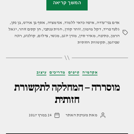
המשך קריאה
–
המחלקה
אדם בני־עודה
,
איפה כדאי ללמוד
,
אנימציה
,
לתקשורת
אסף בן ארוש
,
בן נתן
,
גלעד פריד
,
דקל מימון
,
זוהר קורן
,
חגית ענתבי
,
חן קסם זוהר
,
יגאל
חזותית"
תגיות
הרמן
,
כתיבה
,
מאיר סדן
,
מורן יוגב
,
מנשר
,
צילום
,
קולנוע
,
רונה
שפיזמן
,
תקשורת חזותית
קטגוריות
אקדמיה
טיפים
מדריכים
עיצוב
מוסררה – המחלקה לתקשורת
חזותית
מאת
מערכת האתר
24 במרץ 2017
המחבר
תאריך
הפוסט
פוסט