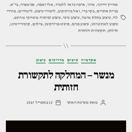
אוריין זיידנר
,
איור
,
איפה כדאי ללמוד
,
אלי זאפה
,
לתקשורת
אנימציה
,
בי״ס
,
בניית אתרים
,
בקי ברי
,
ואל בורטקוב
,
לימודי עיצוב
,
לימודים
,
מורדי
חזותית"
לוי
,
עיצוב בתלת מימד
,
עיצוב גרפי
,
עיצוב ופיתוח משחקי מחשב
,
תגיות
עיצוב לאינטרנט
,
עיצוב פנים
,
פוסט-פרודקשן
,
צילום
,
קופירייטינג
,
תילתן
,
תקשורת חזותית
קטגוריות
אקדמיה
טיפים
מדריכים
עיצוב
מנשר – המחלקה לתקשורת
חזותית
מאת
מערכת האתר
23 באפריל 2017
המחבר
תאריך
הפוסט
פוסט