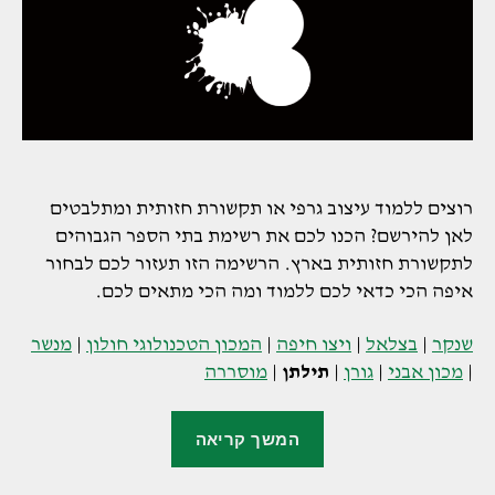
רוצים ללמוד עיצוב גרפי או תקשורת חזותית ומתלבטים
לאן להירשם? הכנו לכם את רשימת בתי הספר הגבוהים
לתקשורת חזותית בארץ. הרשימה הזו תעזור לכם לבחור
איפה הכי כדאי לכם ללמוד ומה הכי מתאים לכם.
שנקר
|
בצלאל
|
ויצו חיפה
|
המכון הטכנולוגי חולון
|
מנשר
|
מכון אבני
|
גורן
|
תילתן
|
מוסררה
"תילתן
המשך קריאה
–
המחלקה