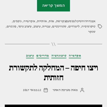
"תולדות
המשך קריאה
האות
העברית
אבגדהוזחטיכלמנסעפצקרשת
,
אות
,
אותיות
,
או:
אקדמיה
,
גופנים
,
טיפוגרפיה
,
לימודים
,
סטודנטים
,
עברית
,
עיצוב
,
עיצוב גרפי
,
פונטים
,
תגיות
״כיצד
שנקר
נוצרה
האות
העברית?
״"
קטגוריות
אקדמיה
טיפוגרפיה
מדריכים
עיצוב
ויצו חיפה – המחלקה לתקשורת
חזותית
מאת
מערכת האתר
12 במאי 2017
המחבר
תאריך
הפוסט
פוסט