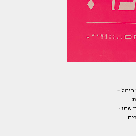
ריהל –
ת
ת שמו:
ים