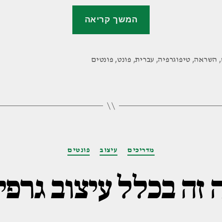
"הפונט
המשך קריאה
הקלאסי:
הסיפור
מאחורי
,
השראה
,
טיפוגרפיה
,
עברית
,
פונט
,
פונטים
פרנק
ריהל
והשפעתו
על
ההדפסה
קטגוריות
העברית"
מדריכים
עיצוב
פונטים
 זה בכלל עיצוב גרפי