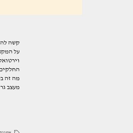
קשה להא
על המקצו
וירטואל
החלקים 
מה זה בכ
מעצב גרפ
אמנות