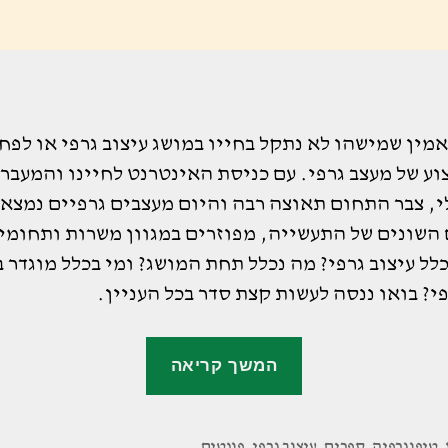
מין שמישהו לא נתקל בחייו במושג עיצוב גרפי או לפח
ע של מעצב גרפי. עם כניסת האינטרנט לחיינו והמעבר 
י, צבר התחום תאוצה רבה והיום מעצבים גרפיים נמצאי
השונים של התעשייה, מפוזרים במגוון משרות ותחומי
לל עיצוב גרפי? מה נכלל תחת המושג? ומי בכלל מוגדר 
י? בואו ננסה לעשות קצת סדר בכל העניין.
"מה
המשך קריאה
זה
בכלל
עיצוב
,
טיפוגרפיה
,
ספרים
,
עיצוב גרפי
,
פונטים