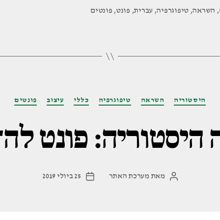
מאחורי
,
השראה
,
טיפוגרפיה
,
עברית
,
פונט
,
פונטים
פרנק
ריהל
והשפעתו
על
ההדפסה
קטגוריות
העברית"
היסטוריה
השראה
טיפוגרפיה
כללי
עיצוב
פונטים
היסטוריה: פונט לה
מאת
מערכת האתר
25 ביולי 2019
המחבר
תאריך
הפוסט
פוסט