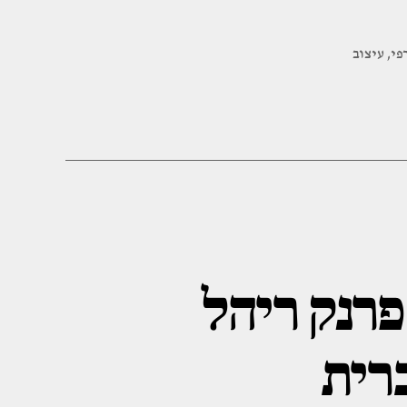
פי
,
עיצוב
פרנק ריהל
רית