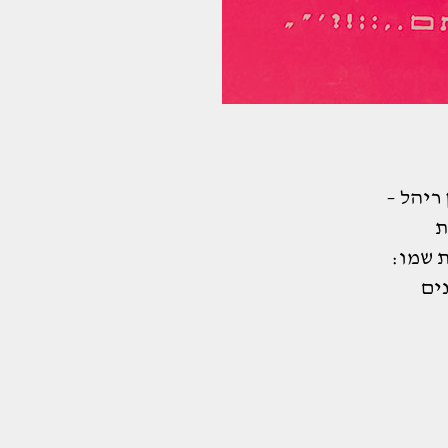
ריהל –
ת
ת שמו:
ים