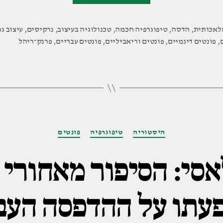
ו־AI:
העתיד
לאכותית
,
הדסה
,
טיפוגרפיה חכמה
,
טכנולוגיה בעיצוב
,
נרקיסים
,
עיצוב גר
,
פונטים דינמיים
,
פונטים וריאביליים
,
פונטים עבריים
,
פרנק־ריהל
כבר
כאן,
אבל
לא
ברור
לאן
קטגוריות
היסטוריה
טיפוגרפיה
פונטים
הוא
הולך"
סי: הסיפור מאחורי 
עתו על ההדפסה העב